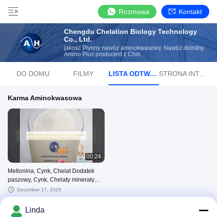
Rozmowa
Kontakt
Chengdu Chelation Biology Technology
Co., Ltd.
jakość Płynny nawóz aminokwasowy, Nawóz dolistny
Amino Plus producent z Chin
DO DOMU
FILMY
LISTA ODTWARZANIA
STRONA INTERNETOWA
Karma Aminokwasowa
00:24
Metionina, Cynk, Chelat Dodatek
paszowy, Cynk, Chelaty minerały
Żywienie zwierząt
December 17, 2025
Linda
Inne Filmy