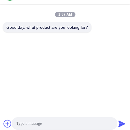
1:57 AM
Good day, what product are you looking for?
00:30
00:27
Zwiększ plony dzięki
Nawóz do winogron wzmacnia kolor
rozpuszczalnemu w wodzie
i smak owoców
magnezowi
December 26, 2025
December 26, 2025
00:18
00:30
Zwiększ plony Aminokwas w
Zwiększ plony 90% surowca
proszku 80%
nawozowego aminokwasowego
December 26, 2025
December 26, 2025
ZOBACZ WIĘCEJ