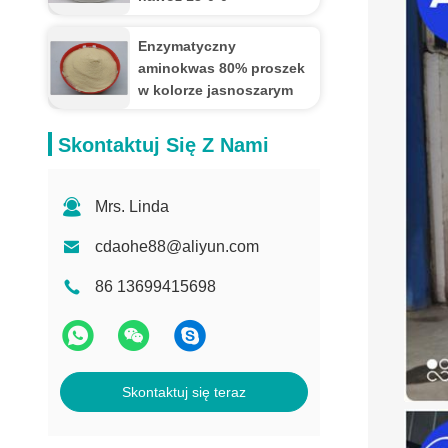
Enzymatyczny
aminokwas 80% proszek
w kolorze jasnoszarym
Skontaktuj Się Z Nami
Mrs. Linda
cdaohe88@aliyun.com
86 13699415698
Skontaktuj się teraz