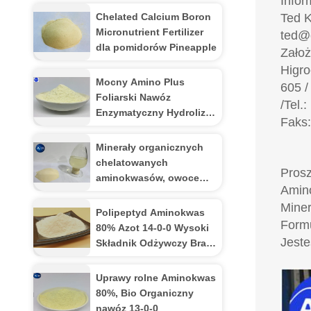
Infor
Chelated Calcium Boron
Ted K
Micronutrient Fertilizer
ted@
dla pomidorów Pineapple
Założ
Higro
Mocny Amino Plus
605 /
Foliarski Nawóz
/Tel.
Enzymatyczny Hydroliza
Faks:
13% Azot
Minerały organicznych
chelatowanych
Pros
aminokwasów, owoce
Amin
12% aminokwasów
Mine
chelatowych wapnia
Polipeptyd Aminokwas
Form
80% Azot 14-0-0 Wysoki
Jeste
Składnik Odżywczy Brak
Chlor
Uprawy rolne Aminokwas
80%, Bio Organiczny
nawóz 13-0-0