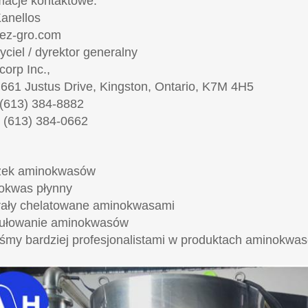
macje kontaktowe:
anellos
ez-gro.com
yciel / dyrektor generalny
corp Inc.,
 661 Justus Drive, Kingston, Ontario, K7M 4H5
: (613) 384-8882
 (613) 384-0662
zek aminokwasów
okwas płynny
rały chelatowane aminokwasami
ułowanie aminokwasów
śmy bardziej profesjonalistami w produktach aminokwa