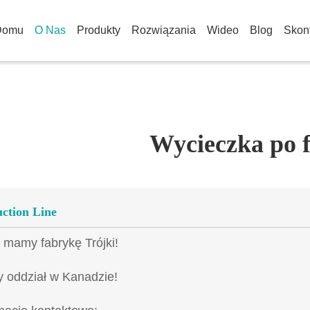
Domu
O Nas
Produkty
Rozwiązania
Wideo
Blog
Skont
Wycieczka po 
ction Line
 mamy fabrykę Trójki!
 oddział w Kanadzie!