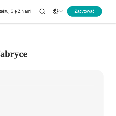
aktuj Się Z Nami
Zacytować
fabryce