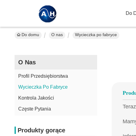
Do 
Do domu
O nas
Wycieczka po fabryce
O Nas
Profil Przedsiębiorstwa
Wycieczka Po Fabryce
Produ
Kontrola Jakości
Teraz
Częste Pytania
Mamy
Produkty gorące