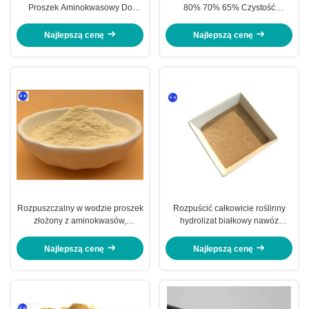
Proszek Aminokwasowy Do
80% 70% 65% Czystość
Roślin Uprawnych
Kontrolowane uwalnianie Skraca
cykl wzrostu
Najlepszą cenę
Najlepszą cenę
Rozpuszczalny w wodzie proszek
Rozpuścić całkowicie roślinny
złożony z aminokwasów,
hydrolizat białkowy nawóz
organiczny nawóz organiczny
enzymatyczny doskonały
złożony
przepływ
Najlepszą cenę
Najlepszą cenę