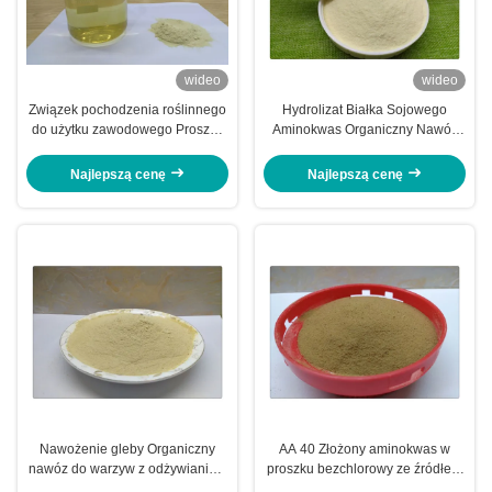
wideo
wideo
Związek pochodzenia roślinnego
Hydrolizat Białka Sojowego
do użytku zawodowego Proszek
Aminokwas Organiczny Nawóz
aminokwasów 70% Nawóz
80
biologiczny
Najlepszą cenę
Najlepszą cenę
Nawożenie gleby Organiczny
AA 40 Złożony aminokwas w
nawóz do warzyw z odżywianiem
proszku bezchlorowy ze źródłem
aminokwasów
pochodzenia zwierzęcego do