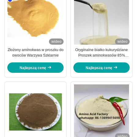
wideo
wideo
Złożony aminokwas w proszku do
Oryginalne białko kukurydziane
owoców Warzywa Szklarnie
Proszek aminokwasów 85%
Wolne aminokwasy z procesem
hydrolizy enzymatycznej i 100%
Najlepszą cenę
Najlepszą cenę
rozpuszczalne w wodzie
wideo