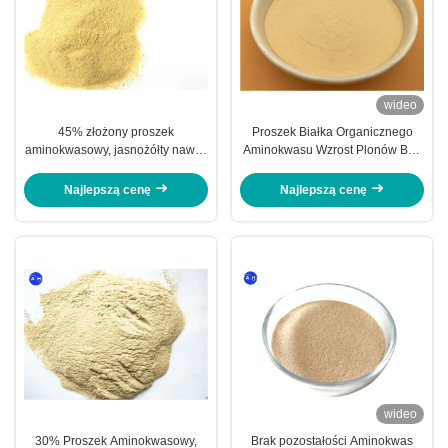
wideo
45% złożony proszek
Proszek Białka Organicznego
aminokwasowy, jasnożółty nawóz
Aminokwasu Wzrost Plonów Bez
aminokwasowy Poder
GMO Łatwy
Najlepszą cenę
Najlepszą cenę
wideo
30% Proszek Aminokwasowy,
Brak pozostałości Aminokwas