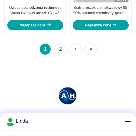
Owoce pochodzenia roślinnego
Biały proszek aminokwasowy 85-
Amino kwasy w proszku Nawóz
90% gatunek chemiczny, gatunek
rozpuszczalny w wodzie
przemysłowy
Najlepszą cenę
Najlepszą cenę
1
2
Media społecznościowe
Linda