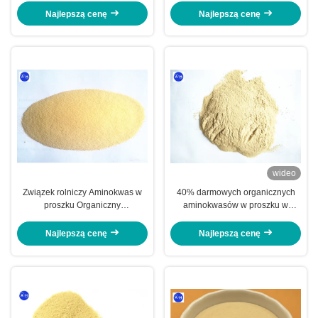
ziemniaków
Najlepszą cenę
Najlepszą cenę
wideo
Związek rolniczy Aminokwas w
40% darmowych organicznych
proszku Organiczny
aminokwasów w proszku w
rozpuszczalny w wodzie 20 kg /
rolnictwie 100% rozpuszczalnych
worek
w wodzie
Najlepszą cenę
Najlepszą cenę