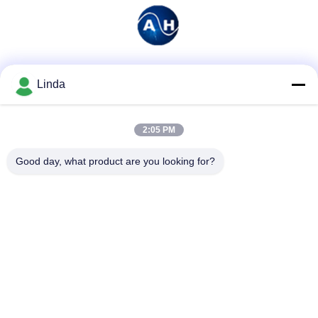
Media społecznościowe
Linda
2:05 PM
Szybki kontakt
Good day, what product are you looking for?
Tel.
86-136-99415698
Wiadomość elektroniczna
cdaohe88@aliyun.com
Adres
4-502, No.8 Yingbin avenue, Jinniu District, Chengdu,
Sichuan, Chiny