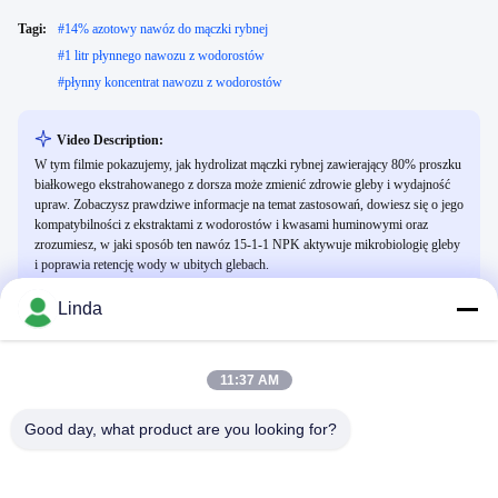
Tagi:
#
14% azotowy nawóz do mączki rybnej
#
1 litr płynnego nawozu z wodorostów
#
płynny koncentrat nawozu z wodorostów
Video Description:
W tym filmie pokazujemy, jak hydrolizat mączki rybnej zawierający 80% proszku
białkowego ekstrahowanego z dorsza może zmienić zdrowie gleby i wydajność
upraw. Zobaczysz prawdziwe informacje na temat zastosowań, dowiesz się o jego
kompatybilności z ekstraktami z wodorostów i kwasami huminowymi oraz
zrozumiesz, w jaki sposób ten nawóz 15-1-1 NPK aktywuje mikrobiologię gleby
i poprawia retencję wody w ubitych glebach.
Linda
Powiązane Filmy
11:37 AM
Good day, what product are you looking for?
00:24
00:18