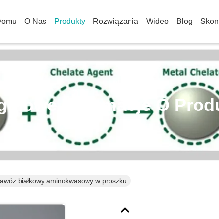
Domu
O Nas
Produkty
Rozwiązania
Wideo
Blog
Skont
gółowe Informacje O Prod
awóz białkowy aminokwasowy w proszku