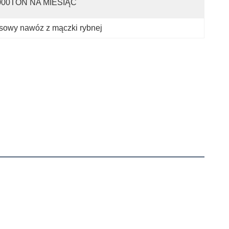
000TON NA MIESIĄC
owy nawóz z mączki rybnej