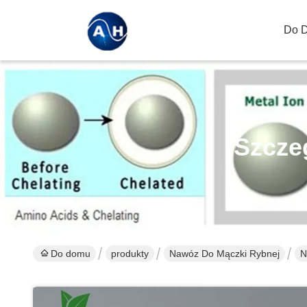
Do 
Szcze
Do domu
produkty
Nawóz Do Mączki Rybnej
N