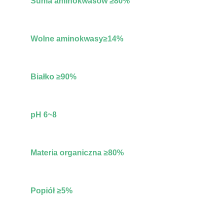
Suma aminokwasów ≥80%
Wolne aminokwasy
≥
14%
Białko ≥90%
pH 6~8
Materia organiczna ≥80%
Popiół ≥5%