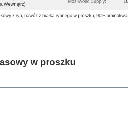
Możliwość Supply:
1
ba Wewnątrz)
kowy z ryb
, 
nawóz z białka rybnego w proszku
, 
90% aminokwas
asowy w proszku