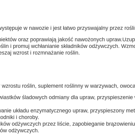
ystępuje w nawozie i jest łatwo przyswajalny przez roś
któw oraz poprawiają jakość nawożonych upraw.Uzupełni
 roślin i promuj wchłanianie składników odżywczych. Wzmo
eszaj wzrost i rozmnażanie roślin.
wzrostu roślin, suplement roślinny w warzywach, owocach
rwiastków śladowych odmiany dla upraw, przyspieszenie
anie układu enzymatycznego upraw, przyspieszony meta
odniki i choroby.
w odżywczych przez liście, zapobieganie brązowieniu, żó
ików odżywczych.