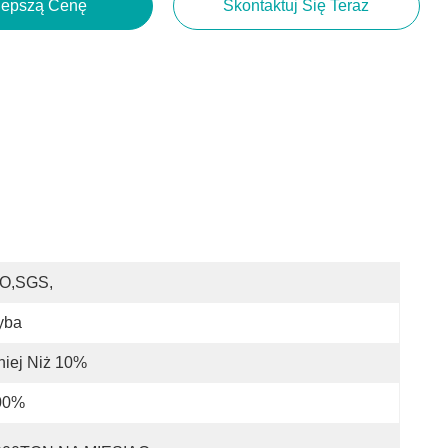
lepszą Cenę
Skontaktuj Się Teraz
SO,SGS,
yba
iej Niż 10%
00%