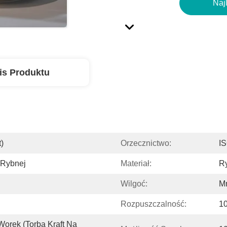
Naj
is Produktu
)
Orzecznictwo:
I
 Rybnej
Materiał:
R
Wilgoć:
Mn
Rozpuszczalność:
1
Worek (torba Kraft Na 