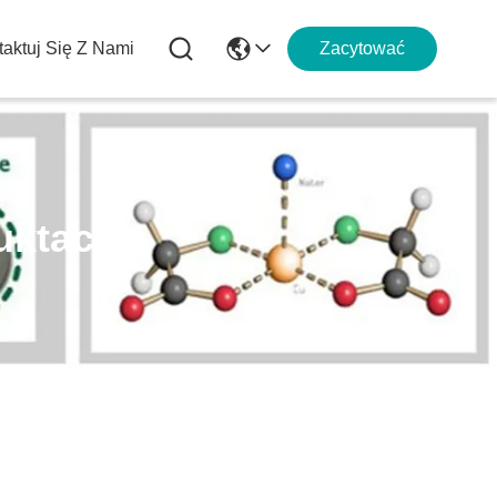
aktuj Się Z Nami
Zacytować
uktach