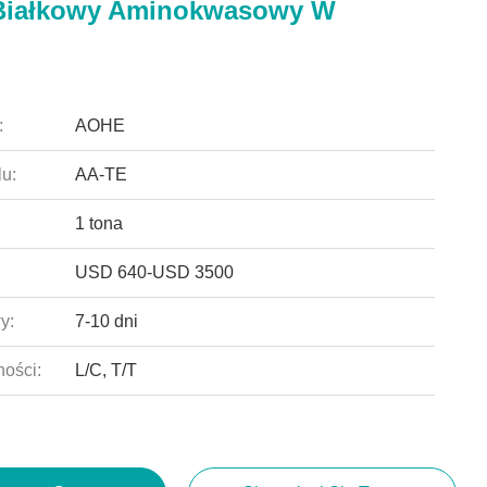
Białkowy Aminokwasowy W
:
AOHE
u:
AA-TE
1 tona
USD 640-USD 3500
y:
7-10 dni
ności:
L/C, T/T