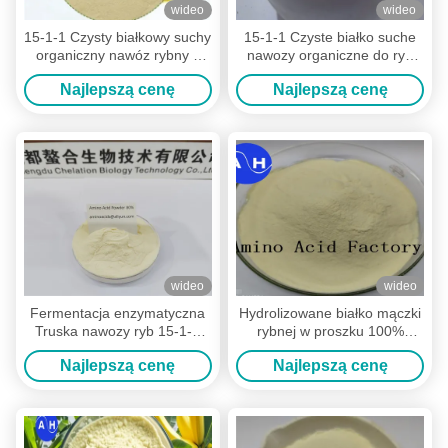
wideo
wideo
15-1-1 Czysty białkowy suchy
15-1-1 Czyste białko suche
organiczny nawóz rybny z
nawozy organiczne do ryb
hydrolizatu rybnego dorsza
wytwarzane z hydrolizatu
Najlepszą cenę
Najlepszą cenę
(5 funtów)
dorsza 500 kg
wideo
wideo
Fermentacja enzymatyczna
Hydrolizowane białko mączki
Truska nawozy ryb 15-1-1
rybnej w proszku 100%
Aminokwasy i białka dla
nawóz rozpuszczalny w
Najlepszą cenę
Najlepszą cenę
poprawy wzrostu
wodzie