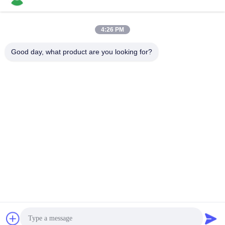
4:26 PM
Szybki kontakt
Good day, what product are you looking for?
Tel.
86-136-99415698
Wiadomość elektroniczna
cdaohe88@aliyun.com
Adres
4-502, No.8 Yingbin avenue, Jinniu District, Chengdu,
Sichuan, Chiny
Polityka prywatności
|
Sitemap
Chiny dobre. Jakość Płynny nawóz aminokwasowy Sprzedawca.
2019-2026 Chengdu Chelation Biology Technology Co., Ltd.
Wszystkie. Prawa zastrzeżone.