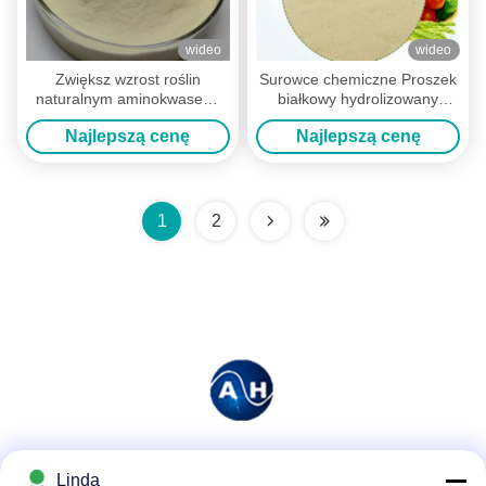
wideo
wideo
Zwiększ wzrost roślin
Surowce chemiczne Proszek
naturalnym aminokwasem,
białkowy hydrolizowany
tłuszczem w proszku z białka
Aminokwasy 88%
Najlepszą cenę
Najlepszą cenę
rybnego 15-1-1
1
2
Media społecznościowe
Linda