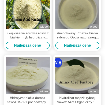
wideo
wideo
Zwiększenie zdrowia roślin z
Aminokwasy Proszek białka
białkiem ryb hydrolizaty
rybnego Opcja naturalnego
mięso rybne nawozy
nawozu dla ogrodów i
Najlepszą cenę
Najlepszą cenę
naturalne i skuteczne
gospodarstw rolnych
wzmacniacz wzrostu
wideo
wideo
Hidrolyzat białka dorsza
Hydrolizat mączki rybnej
nawoz 15-1-1 pochodzący z
Nawóz Azot Organiczny 15-