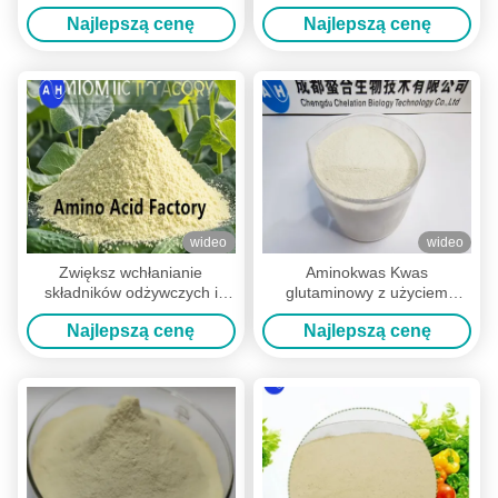
fermentacji enzymatycznej
0-0 Producent
Najlepszą cenę
Najlepszą cenę
wideo
wideo
Zwiększ wchłanianie
Aminokwas Kwas
składników odżywczych i
glutaminowy z użyciem
odporność na stres za
nawozu azotowego na liście
Najlepszą cenę
Najlepszą cenę
pomocą aminokwasów oraz
korzeniowej
nawozu liściowego