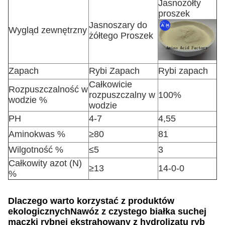
Jasnożółty
proszek
Jasnoszary do
Wygląd zewnętrzny
żółtego Proszek
Zapach
Rybi Zapach
Rybi zapach
Całkowicie
Rozpuszczalność w
rozpuszczalny w
100%
wodzie %
wodzie
PH
4-7
4,55
Aminokwas %
≥80
81
Wilgotność %
≤5
3
Całkowity azot (N)
≥13
14-0-0
%
Dlaczego warto korzystać z produktów
ekologicznych
Nawóz z czystego białka suchej
mączki rybnej ekstrahowany z hydrolizatu ryb