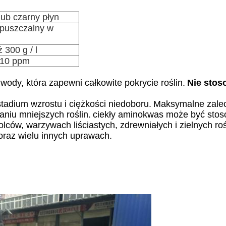
ub czarny płyn
puszczalny w
 300 g / l
 10 ppm
ody, która zapewni całkowite pokrycie roślin.
Nie stos
adium wzrostu i ciężkości niedoboru.
Maksymalne zalec
aniu mniejszych roślin.
ciekły aminokwas może być stos
lców, warzywach liściastych, zdrewniałych i zielnych r
 oraz wielu innych uprawach.