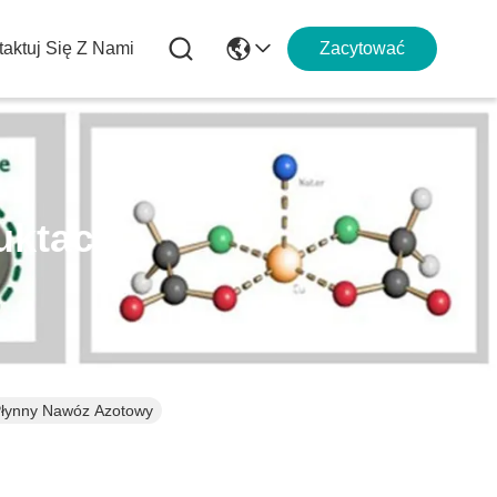
aktuj Się Z Nami
Zacytować
uktach
Płynny Nawóz Azotowy