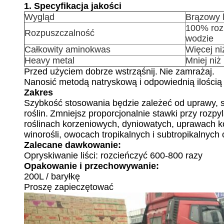
1. Specyfikacja jakości
Wygląd
Brązowy l
100% roz
Rozpuszczalność
wodzie
Całkowity aminokwas
Więcej niż
Heavy metal
Mniej niż
Przed użyciem dobrze wstrząśnij.
Nie zamrażaj.
Nanosić metodą natryskową i odpowiednią ilością w
Zakres
Szybkość stosowania będzie zależeć od uprawy, st
roślin.
Zmniejsz proporcjonalnie stawki przy rozpyl
roślinach korzeniowych, dyniowatych, uprawach ko
winorośli, owocach tropikalnych i subtropikalnych
Zalecane dawkowanie:
Opryskiwanie liści: rozcieńczyć 600-800 razy
Opakowanie i przechowywanie:
200L / baryłkę
Proszę zapieczętować