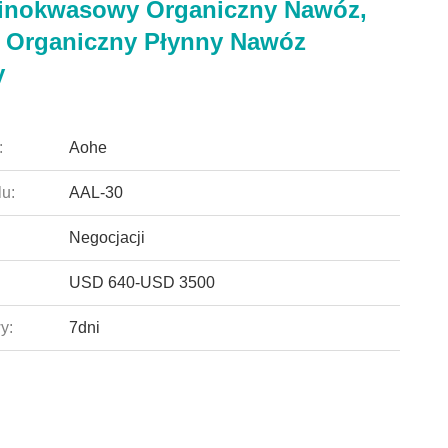
inokwasowy Organiczny Nawóz,
t Organiczny Płynny Nawóz
y
:
Aohe
u:
AAL-30
Negocjacji
USD 640-USD 3500
y:
7dni