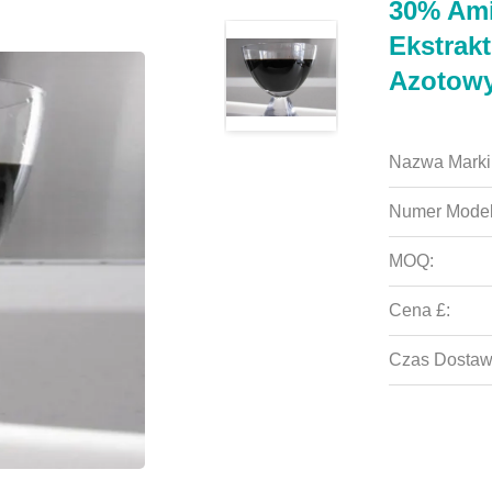
30% Am
Ekstrak
Azotow
Nazwa Marki
Numer Model
MOQ:
Cena £:
Czas Dostaw