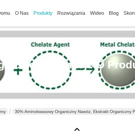
Domu
O Nas
Produkty
Rozwiązania
Wideo
Blog
Skont
gółowe Informacje O Prod
zny
30% Aminokwasowy Organiczny Nawóz, Ekstrakt Organiczny 