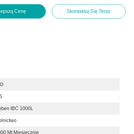
lepszą Cenę
Skontaktuj Się Teraz
SO
5
ęben IBC 1000L
lnictwo
00 Mt Miesięcznie