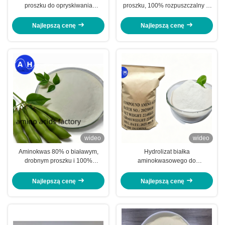
proszku do opryskiwania
proszku, 100% rozpuszczalny w
dolistnego, fertygacji i produkcji
wodzie biostymulant roślinny.
płynnych nawozów
Najlepszą cenę
Najlepszą cenę
wideo
wideo
Aminokwas 80% o białawym,
Hydrolizat białka
drobnym proszku i 100%
aminokwasowego do
rozpuszczalności w wodzie dla
opracowywania zrównoważonych
skutecznego odżywiania roślin
rozwiązań rolniczych
Najlepszą cenę
Najlepszą cenę