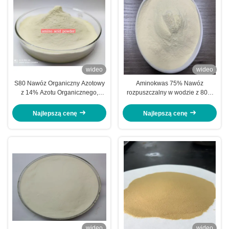
wideo
wideo
S80 Nawóz Organiczny Azotowy
Aminokwas 75% Nawóz
z 14% Azotu Organicznego,
rozpuszczalny w wodzie z 80%
100% Rozpuszczalny i 85%
aminokwasów całkowitych, 13%
Aminokwasów Ogółem dla
azotu i 100% rozpuszczalności
Najlepszą cenę
Najlepszą cenę
Wzmocnionego Wzrostu Roślin
wideo
wideo