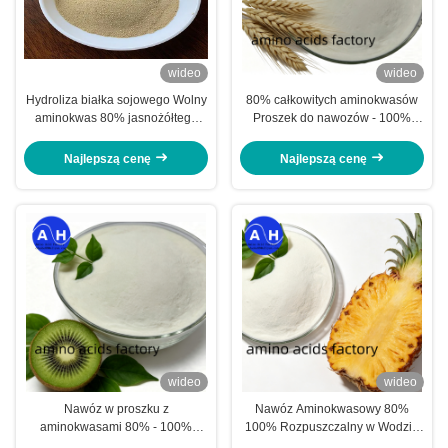
wideo
wideo
Hydroliza białka sojowego Wolny
80% całkowitych aminokwasów
aminokwas 80% jasnożółtego
Proszek do nawozów - 100%
proszku
rozpuszczalny w wodzie Nie-
GMO Żywność kukurydziana bez
Najlepszą cenę
Najlepszą cenę
białka aminokwasów
wideo
wideo
Nawóz w proszku z
Nawóz Aminokwasowy 80%
aminokwasami 80% - 100%
100% Rozpuszczalny w Wodzie
rozpuszczalny w wodzie
Proszek Pochodzenia