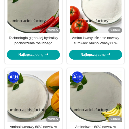
wideo
wideo
Technologia głębokiej hydrolizy
Amino kwasy liściaste nawozy
pochodzenia roślinnego
surowiec Amino kwasy 80%
Aminokwas 80 Proszek do
proszek 100% rozpuszczalny w
produkcji nawozów płynnych i
wodzie źródło fermentacji do
Najlepszą cenę
Najlepszą cenę
dolistnych
użytku w liściach i nawozie
wideo
wideo
Aminokwasowy 80% nawóz w
Aminokwas 80% nawoz w