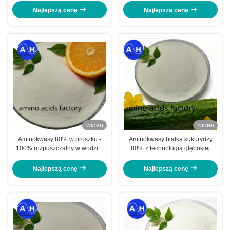
pochodzenia roślinnego z 80%
Roślinnego do Rolnictwa
Najlepszą cenę
Najlepszą cenę
całkowitych aminokwasów
Ekologicznego
wideo
wideo
Aminokwasy 80% w proszku -
Aminokwasy białka kukurydzy
100% rozpuszczalny w wodzie,
80% z technologią głębokiej
drobny proszek o barwie
hydrolizy, 100% rozpuszczalne w
białawej, zawierający 12% azotu
wodzie i pochodzenie bez GMO
Najlepszą cenę
Najlepszą cenę
organicznego do odżywiania
roślin