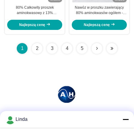
80% Całkowity proszek
Nawóz w proszku zawierający
aminokwasowy z 13%
80% aminokwasów ogółem -
rozpuszczalnym w wodzie
100% rozpuszczalny w wodzie
azotem stymulującym wzrost
hydrolizat z mączki sojowej
Najlepszą cenę
Najlepszą cenę
korzeni do nawozów rolniczych
niezawierającej GMO
1
2
3
4
5
Media społecznościowe
Linda