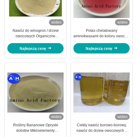
wideo
wideo
Nawóz do winogron / drzew
Potas chelatowany
owocowych Organiczne
aminokwasami do koloru owoców
aminokwasy chelatowane
promujący rozwój czerwonego
minerały
koloru
Najlepszą cenę
Najlepszą cenę
wideo
wideo
Rośliny Bananowe Opryski
Ciekły nawóz borowo-borowy,
dolistne Mikroelementy
nawóz do drzew owocowych z
Aminokwasy Chelatowane Wapń
aminokwasami w roślinach