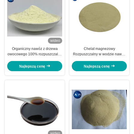
wideo
Organiczny nawóz z drzewa
Chelat magnezowy
owocowego 100% rozpuszczalny
Rozpuszczalny w wodzie nawóz
w wodzie Chelowany magnez
dla drzew świerkowych Młode
drzewa
Najlepszą cenę
Najlepszą cenę
wideo