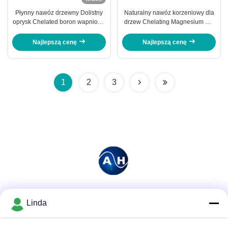
Płynny nawóz drzewny Dolistny
Naturalny nawóz korzeniowy dla
oprysk Chelated boron wapniowy
drzew Chelating Magnesium Mg
molibden
Trace Element
Najlepszą cenę
Najlepszą cenę
1
2
3
Media społecznościowe
Linda