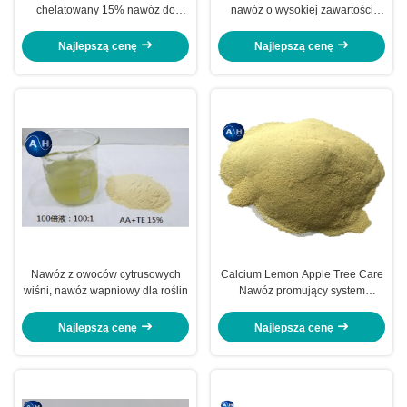
chelatowany 15% nawóz do
nawóz o wysokiej zawartości
drzewa bananowego, organiczny
fosforu w uprawie roślin
nawóz do drzew
Najlepszą cenę
Najlepszą cenę
Nawóz z owoców cytrusowych
Calcium Lemon Apple Tree Care
wiśni, nawóz wapniowy dla roślin
Nawóz promujący system
zielonych liści
Najlepszą cenę
Najlepszą cenę