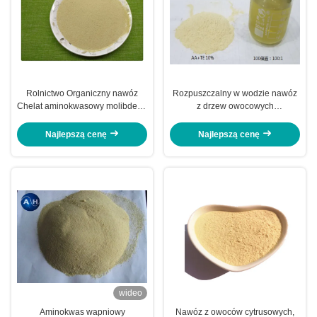
Rolnictwo Organiczny nawóz
Rozpuszczalny w wodzie nawóz
Chelat aminokwasowy molibdenu
z drzew owocowych
dla drzew owocowych
Aminokwasowy chelatowy nawóz
winogronowy
Najlepszą cenę
Najlepszą cenę
wideo
Aminokwas wapniowy
Nawóz z owoców cytrusowych,