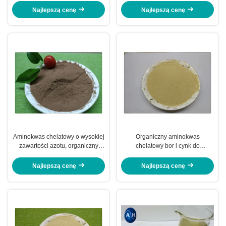
Magnez Cynk
Najlepszą cenę
Najlepszą cenę
Aminokwas chelatowy o wysokiej
Organiczny aminokwas
zawartości azotu, organiczny
chelatowy bor i cynk do
nawóz do drzew owocowych
nawożenia drzew
winogronowych
Najlepszą cenę
Najlepszą cenę