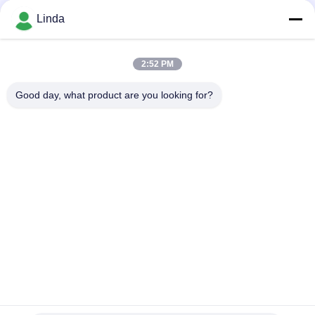
Media społecznościowe
Linda
2:52 PM
Szybki kontakt
Good day, what product are you looking for?
Tel.
86-136-99415698
Wiadomość elektroniczna
cdaohe88@aliyun.com
Adres
4-502, No.8 Yingbin avenue, Jinniu District, Chengdu,
Sichuan, Chiny
Polityka prywatności
|
Sitemap
Chiny dobre. Jakość Płynny nawóz aminokwasowy Sprzedawca.