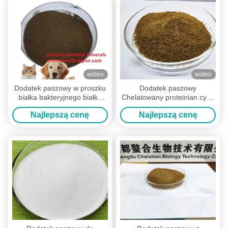
wideo
wideo
Dodatek paszowy w proszku
Dodatek paszowy
białka bakteryjnego białko
Chelatowany proteinian cynk
zwierzęce dla
Zn w proszku z surowym
Najlepszą cenę
Najlepszą cenę
mykobakteriozy Tajlandia
białkiem do młyna
paszowego