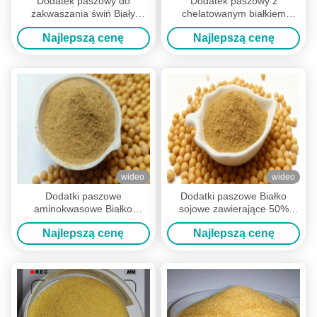
Dodatek paszowy do
Dodatek paszowy z
zakwaszania świń Biały
chelatowanym białkiem
proszek Dostosuj PH
manganowym w proszku z
Najlepszą cenę
Najlepszą cenę
przewodu pokarmowego
białkiem surowym
wideo
wideo
Dodatki paszowe
Dodatki paszowe Białko
aminokwasowe Białko
sojowe zawierające 50%
surowe o wysokiej strawności
białka surowego i białka
Najlepszą cenę
Najlepszą cenę
pepsyny dla kompleksowego
rozpuszczalnego w kwasach,
żywienia zwierząt
stosowane w żywności dla
zwierząt domowych i paszy
dla zwierząt gospodarskich