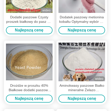
wideo
Dodatki paszowe Czysty
Dodatek paszowy metionina
proszek białkowy do pasz dla
kobaltu Optymalny wybór dla
zwierząt do scenariuszy
Phama i surowców
Najlepszą cenę
Najlepszą cenę
akwakultury, w tym ryb,
weterynaryjnych
krewetek, krabów i innych
komercyjnych ras wodnych
wideo
Drożdże w proszku 40%
Aminokwasy paszowe Białko
Białkowe dodatki paszowe
mineralne Żelazo
Surowiec dla kurczaków
chelatowane 18% Do
Najlepszą cenę
Najlepszą cenę
żywienia zwierząt