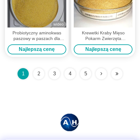
wideo
Probiotyczny aminokwas
Krewetki Kraby Mięso
paszowy w paszach dla
Pokarm Zwierzęta
zwierząt i żywieniu
gospodarskie Dodatki
Najlepszą cenę
Najlepszą cenę
paszowe Do Hodowli
1
2
3
4
5