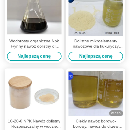
Wodorosty organiczne Npk
Dolistne mikroelementy
Płynny nawóz dolistny dla
nawozowe dla kukurydzy
rolnictwa
Soja Poprawa ustawienia
Najlepszą cenę
Najlepszą cenę
owoców w kwiatach
wideo
10-20-0 NPK Nawóz dolistny
Ciekły nawóz borowo-
Rozpuszczalny w wodzie
borowy, nawóz do drzew