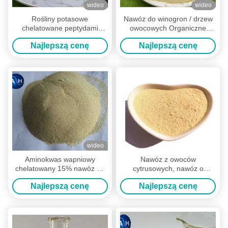
wideo
wideo
Rośliny potasowe
Nawóz do winogron / drzew
chelatowane peptydami
owocowych Organiczne
aminokwasowymi Npk
aminokwasy chelatowane
Najlepszą cenę
Najlepszą cenę
Nawozy kompleksowe
minerały
wideo
Aminokwas wapniowy
Nawóz z owoców
chelatowany 15% nawóz do
cytrusowych, nawóz o
drzewa bananowego,
wysokiej zawartości fosforu w
Najlepszą cenę
Najlepszą cenę
organiczny nawóz do drzew
uprawie roślin