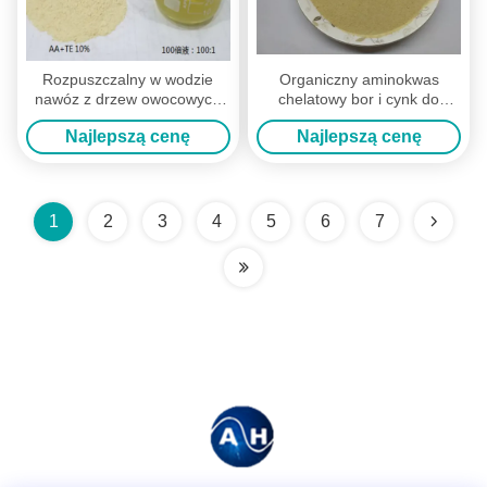
Rozpuszczalny w wodzie
Organiczny aminokwas
nawóz z drzew owocowych
chelatowy bor i cynk do
Aminokwasowy chelatowy
nawożenia drzew
Najlepszą cenę
Najlepszą cenę
nawóz winogronowy
winogronowych
1
2
3
4
5
6
7