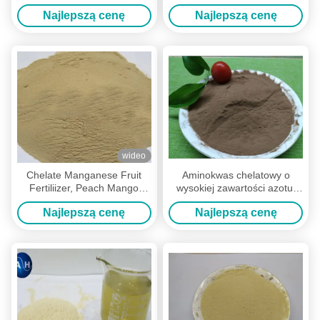
Roślinny Zimny ​​Wytrzymały
owocowych z aminokwasami
Najlepszą cenę
Najlepszą cenę
w roślinach
wideo
Chelate Manganese Fruit
Aminokwas chelatowy o
Fertiliizer, Peach Mango
wysokiej zawartości azotu,
Lime Tree Fertiliser
organiczny nawóz do drzew
Najlepszą cenę
Najlepszą cenę
owocowych