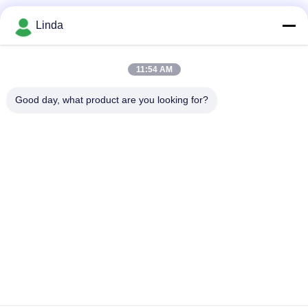
Media społecznościowe
Linda
11:54 AM
Szybki kontakt
Good day, what product are you looking for?
Tel.
86-136-99415698
Wiadomość elektroniczna
cdaohe88@aliyun.com
Adres
4-502, No.8 Yingbin avenue, Jinniu District, Chengdu,
Sichuan, Chiny
Polityka prywatności
|
Sitemap
Chiny dobre. Jakość Płynny nawóz aminokwasowy Sprzedawca.