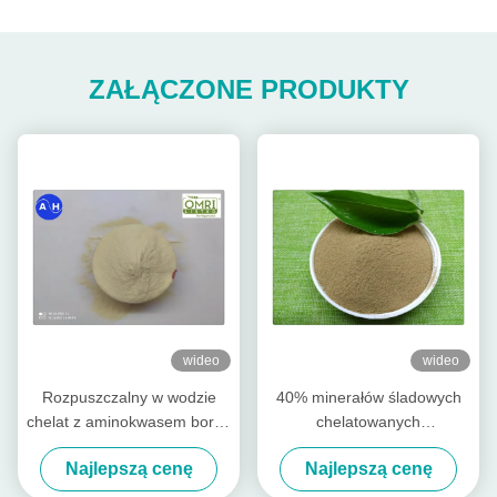
ZAŁĄCZONE PRODUKTY
wideo
wideo
Rozpuszczalny w wodzie
40% minerałów śladowych
chelat z aminokwasem boru i
chelatowanych
cynku i magnezu bez
aminokwasów do sadzenia
Najlepszą cenę
Najlepszą cenę
proszku
bananów