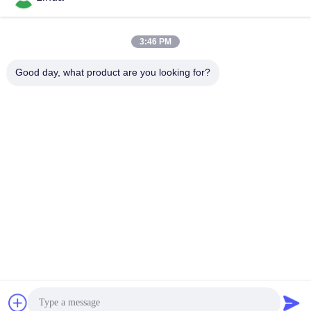
3:46 PM
Szybki kontakt
Good day, what product are you looking for?
Tel.
86-136-99415698
Wiadomość elektroniczna
cdaohe88@aliyun.com
Adres
4-502, No.8 Yingbin avenue, Jinniu District, Chengdu,
Sichuan, Chiny
Polityka prywatności
|
Sitemap
Chiny dobre. Jakość Płynny nawóz aminokwasowy Sprzedawca.
2019-2026 Chengdu Chelation Biology Technology Co., Ltd.
Wszystkie. Prawa zastrzeżone.