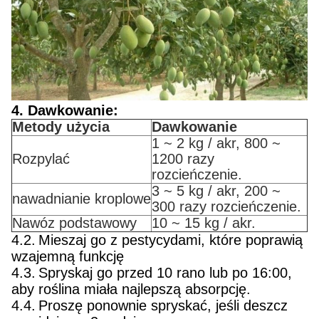
4. Dawkowanie:
Metody użycia
Dawkowanie
1 ~ 2 kg / akr, 800 ~
Rozpylać
1200 razy
rozcieńczenie.
3 ~ 5 kg / akr, 200 ~
nawadnianie kroplowe
300 razy rozcieńczenie.
Nawóz podstawowy
10 ~ 15 kg / akr.
4.2.
Mieszaj go z pestycydami, które poprawią
wzajemną funkcję
4.3.
Spryskaj go przed 10 rano lub po 16:00,
aby roślina miała najlepszą absorpcję.
4.4.
Proszę ponownie spryskać, jeśli deszcz