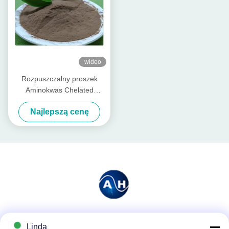
wideo
Rozpuszczalny proszek
Aminokwas Chelated
Minerały Elementy fosforowe
Najlepszą cenę
Podstawowy nawóz
Media społecznościowe
Linda