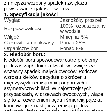
zmniejsza wczesny spadek i zwiększa
powstawanie i jakość owoców.
1. Specyfikacja jakości
Wygląd
Jasnożółty proszek
100% rozpuszczalny
Rozpuszczalność
w wodzie
Wilgoć
Mniej niż 5%
Całkowite aminokwasy
Ponad 25%
Organiczny bor
Ponad 8%
2. Niedobór boru:
Niedobór boru spowodował ostre problemy
podczas zapłodnienia kwiatów i zwiększył
wczesny spadek małych owoców.
Podczas
wzrostu kiełków decyduje o skróceniu
międzywęźli i emisji mniej odpornych i
asymetrycznych liści.
W najostrzejszych
przypadkach, w drzewach owocowych, wiąże
się to z rozwidleniem pędu i śmiercią pączka
końcowego z następczą emisją pędów