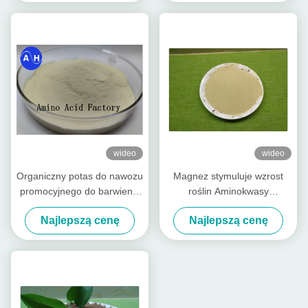
wideo
wideo
Organiczny potas do nawozu
Magnez stymuluje wzrost
promocyjnego do barwienia
roślin Aminokwasy
owoców
chelatowane minerały do ​​
Najlepszą cenę
Najlepszą cenę
dolistnego nawozu
organicznego