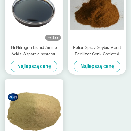
wideo
Hi Nitrogen Liquid Amino
Foliar Spray Soybic Meert
Acids Wsparcie systemu
Fertilizer Cynk Chelated
nawadniania nawozów
Agrochemical High Purity
Najlepszą cenę
Najlepszą cenę
sztucznych