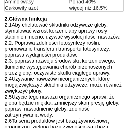
Aminokwasy
Ponad 40%
Całkowity azot
więcej niż 16,5%
2.Główna funkcja
2.1Aby chelatować składniki odżywcze gleby,
stymulować wzrost korzeni, aby uprawy rosły
stabilnie i mocno, używać wysokiej ilości nawozów.
2.2. Poprawa zdolności fotosyntezy roślin,
promowanie transferu i transportu fotosyntezy,
poprawa wydajności produktów.
2.3. poprawa rozwoju środowiska korzeniowego,
tłumienie występowania chorób przenoszonych
przez glebę, oczywiste skutki ciągłego uprawy.
2.4Używanie nawozów nieorganicznych, które
mogą zwiększyć składniki odżywcze, może również
zwiększyć plony.
2.5Użycie tego nawozu organicznego sprawi, że
gleba będzie miękka, zmniejszy skompresję gleby,
poprawi nawodnienie gleby, zdolność
zatrzymywania wody.
2.6Ta seria produktów jest bazą żywnościową
organiczną, zieloną bazą żywnościową i bazą