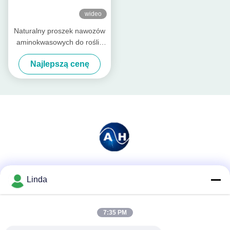
wideo
Naturalny proszek nawozów
aminokwasowych do roślin
Wzrost chelatu magnezu
Najlepszą cenę
Media społecznościowe
Linda
7:35 PM
Szybki kontakt