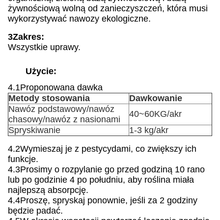
żywnościową wolną od zanieczyszczeń, która musi
wykorzystywać nawozy ekologiczne.
3Zakres:
Wszystkie uprawy.
Użycie:
4.1Proponowana dawka
Metody stosowania
Dawkowanie
Nawóz podstawowy/nawóz
40~60KG/akr
chasowy/nawóz z nasionami
Spryskiwanie
1-3 kg/akr
4.2Wymieszaj je z pestycydami, co zwiększy ich
funkcje.
4.3Prosimy o rozpylanie go przed godziną 10 rano
lub po godzinie 4 po południu, aby roślina miała
najlepszą absorpcję.
4.4Proszę, spryskaj ponownie, jeśli za 2 godziny
będzie padać.