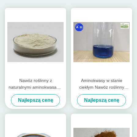
Nawóz roślinny z
Aminokwasy w stanie
naturalnymi aminokwasami,
ciekłym Nawóz roślinny
nawóz organiczny z
Wapń Bez boru Chlor i
Najlepszą cenę
Najlepszą cenę
molibdenu
azotan