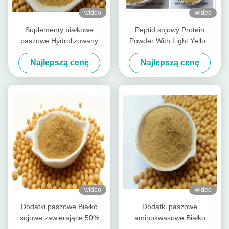
wideo
wideo
Suplementy białkowe
Peptid sojowy Protein
paszowe Hydrolizowany
Powder With Light Yellow
proszek białkowy peptydu
Powder Pepsina Trawialność
Najlepszą cenę
Najlepszą cenę
sojowego z surowym
ponad 90%
białkiem 50% Fabryka
zapachów sojowych
wideo
wideo
Dodatki paszowe Białko
Dodatki paszowe
sojowe zawierające 50%
aminokwasowe Białko