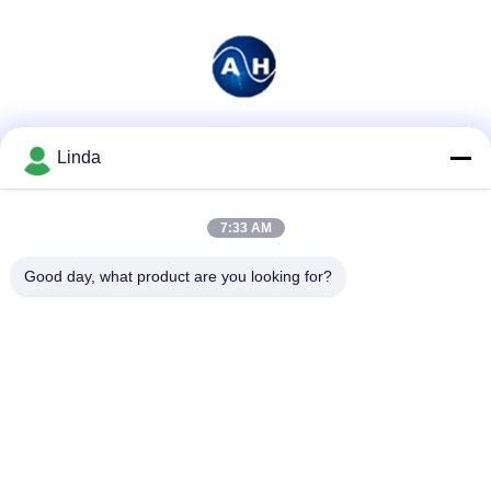
Media społecznościowe
Linda
7:33 AM
Szybki kontakt
Good day, what product are you looking for?
Tel.
86-136-99415698
Wiadomość elektroniczna
cdaohe88@aliyun.com
Adres
4-502, No.8 Yingbin avenue, Jinniu District, Chengdu,