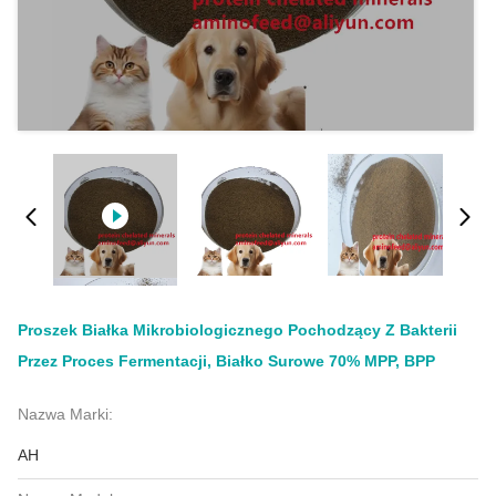
Proszek Białka Mikrobiologicznego Pochodzący Z Bakterii
Przez Proces Fermentacji, Białko Surowe 70% MPP, BPP
Nazwa Marki:
AH