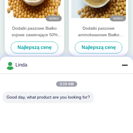
wideo
wideo
Dodatki paszowe Białko
Dodatki paszowe
sojowe zawierające 50%
aminokwasowe Białko
białka surowego i białka
surowe o wysokiej
Najlepszą cenę
Najlepszą cenę
rozpuszczalnego w kwasach,
strawności pepsyny dla
stosowane w żywności dla
kompleksowego żywienia
zwierząt domowych i paszy
zwierząt
Linda
dla zwierząt gospodarskich
3:19 AM
Good day, what product are you looking for?
wideo
Białko sojowe i proszek