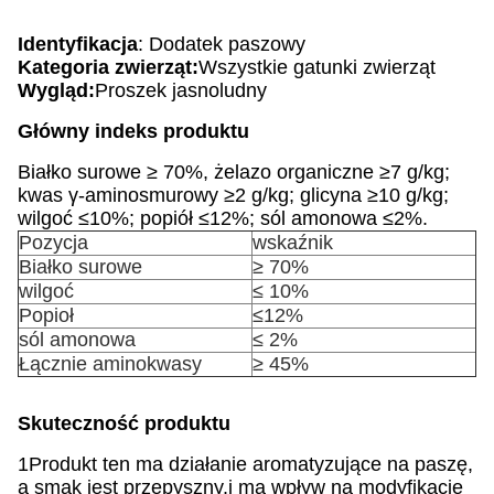
Identyfikacja
: Dodatek paszowy
Kategoria zwierząt:
Wszystkie gatunki zwierząt
Wygląd:
Proszek jasnoludny
Główny indeks produktu
Białko surowe ≥ 70%, żelazo organiczne ≥7 g/kg;
kwas γ-aminosmurowy ≥2 g/kg; glicyna ≥10 g/kg;
wilgoć ≤10%; popiół ≤12%; sól amonowa ≤2%.
Pozycja
wskaźnik
Białko surowe
≥ 70%
wilgoć
≤ 10%
Popioł
≤12%
sól amonowa
≤ 2%
Łącznie aminokwasy
≥ 45%
Skuteczność produktu
1Produkt ten ma działanie aromatyzujące na paszę,
a smak jest przepyszny.i ma wpływ na modyfikację