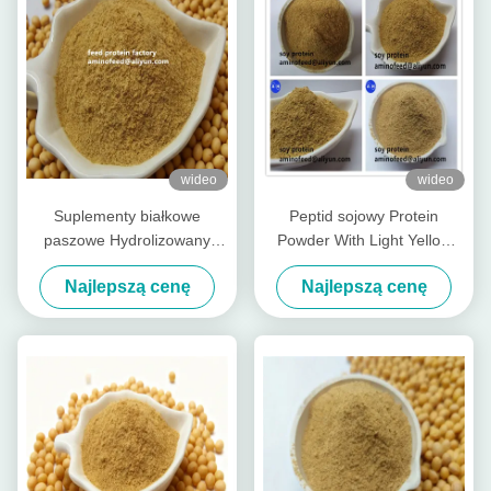
wideo
wideo
Suplementy białkowe
Peptid sojowy Protein
paszowe Hydrolizowany
Powder With Light Yellow
proszek białkowy peptydu
Powder Pepsina Trawialność
Najlepszą cenę
Najlepszą cenę
sojowego z surowym
ponad 90%
białkiem 50% Fabryka
zapachów sojowych