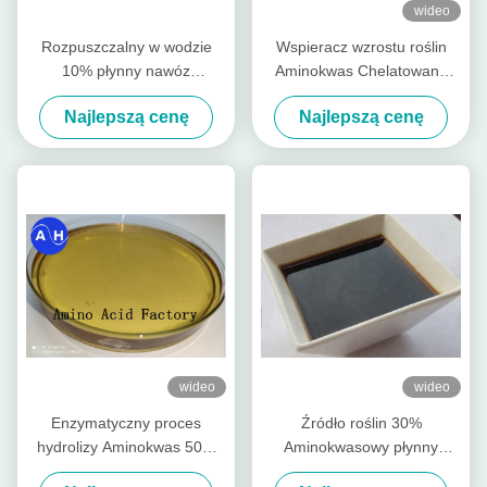
wideo
Rozpuszczalny w wodzie
Wspieracz wzrostu roślin
10% płynny nawóz
Aminokwas Chelatowany
zawierający aminokwasy
Ca-Mg Płynne nawozy
Najlepszą cenę
Najlepszą cenę
cynkowe PH8
organiczne specjalne dla
drzew owocowych
wideo
wideo
Enzymatyczny proces
Źródło roślin 30%
hydrolizy Aminokwas 50%
Aminokwasowy płynny
Organiczny płynny nawóz
nawóz Bezchlorowy