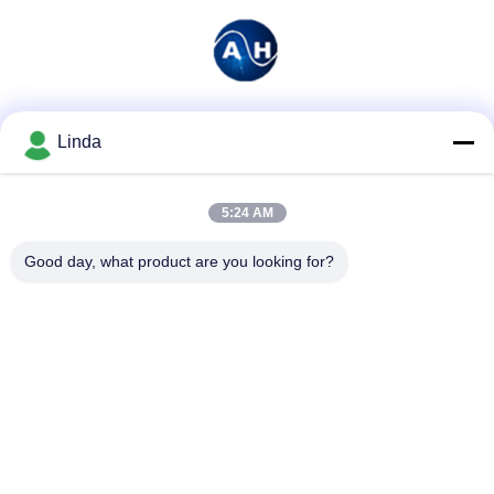
Media społecznościowe
Linda
5:24 AM
Szybki kontakt
Good day, what product are you looking for?
Tel.
86-136-99415698
Wiadomość elektroniczna
cdaohe88@aliyun.com
Adres
4-502, No.8 Yingbin avenue, Jinniu District, Chengdu,
Sichuan, Chiny