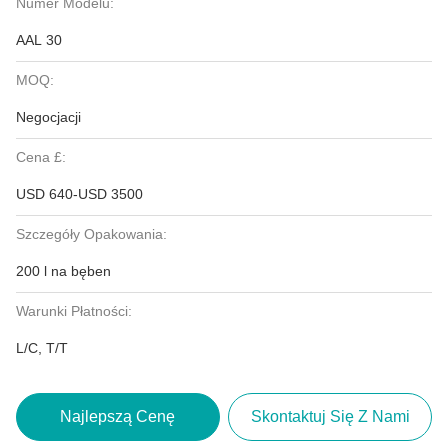
Numer Modelu:
AAL 30
MOQ:
Negocjacji
Cena £:
USD 640-USD 3500
Szczegóły Opakowania:
200 l na bęben
Warunki Płatności:
L/C, T/T
Najlepszą Cenę
Skontaktuj Się Z Nami