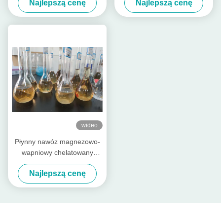
Najlepszą cenę
Najlepszą cenę
opakowanie 1L
wideo
Płynny nawóz magnezowo-
wapniowy chelatowany
aminokwasami
Najlepszą cenę