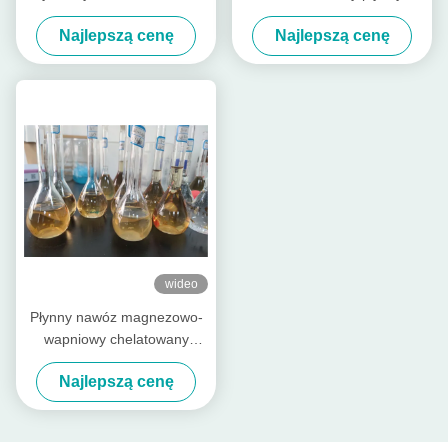
Organiczny płynny nawóz
nawóz Bezchlorowy
Najlepszą cenę
Najlepszą cenę
opakowanie 1L
wideo
Płynny nawóz magnezowo-
wapniowy chelatowany
aminokwasami
Najlepszą cenę