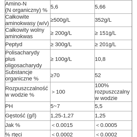
Amino-N
5,6
5,66
(N organiczny) %
Całkowite
≥500g/L
352g/L
aminokwasy (w/v)
Całkowity wolny
≥ 200g/L
≥ 151g/L
aminokwas
Peptyd
≥ 300g/L
≥ 201g/L
Polisacharydy
plus
≥ 100g/L
10,8
oligosacharydy
Substancje
≥70
52
organiczne %
100%
Rozpuszczalność
＞100
rozpuszczalny
w wodzie %
w wodzie
PH
5~7
5,5
Gęstość (g/l)
1,25-1,27
1,25
Jak %
＜0.0015
＜0.0005
% rtęci
＜0.0002
＜0.0002