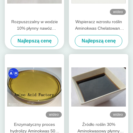
wideo
Rozpuszczalny w wodzie
Wspieracz wzrostu roślin
10% płynny nawóz
Aminokwas Chelatowany
zawierający aminokwasy
Ca-Mg Płynne nawozy
Najlepszą cenę
Najlepszą cenę
cynkowe PH8
organiczne specjalne dla
drzew owocowych
wideo
wideo
Enzymatyczny proces
Źródło roślin 30%
hydrolizy Aminokwas 50%
Aminokwasowy płynny