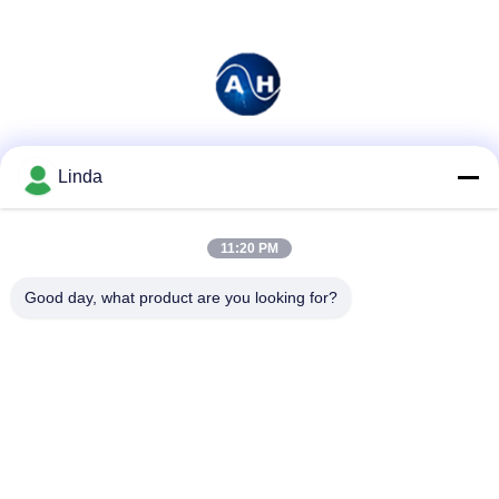
Media społecznościowe
Linda
11:20 PM
Szybki kontakt
Good day, what product are you looking for?
Tel.
86-136-99415698
Wiadomość elektroniczna
cdaohe88@aliyun.com
Adres
4-502, No.8 Yingbin avenue, Jinniu District, Chengdu,