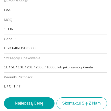
Numer Modelu:
LAA
MOQ:
1TON
Cena £:
USD 640-USD 3500
Szczegóły Opakowania:
1L / 5L / 10L / 20L / 200L / 1000L lub jako wymóg klienta
Warunki Płatności:
L / C, T / T
Najlepszą Cenę
Skontaktuj Się Z Nami