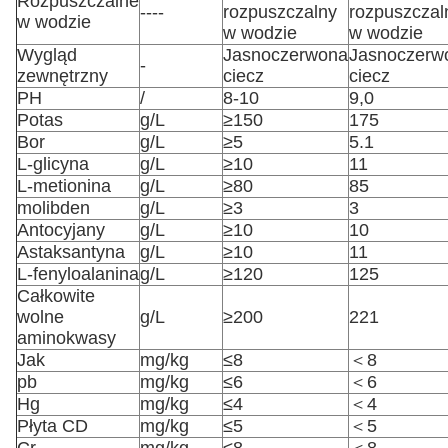
Rozpuszczalne
----
rozpuszczalny
rozpuszczal
w wodzie
w wodzie
w wodzie
Wygląd
Jasnoczerwona
Jasnoczerw
-
zewnętrzny
ciecz
ciecz
PH
/
8-10
9,0
Potas
g/L
≥150
175
Bor
g/L
≥5
5.1
L-glicyna
g/L
≥10
11
L-metionina
g/L
≥80
85
molibden
g/L
≥3
3
Antocyjany
g/L
≥10
10
Astaksantyna
g/L
≥10
11
L-fenyloalanina
g/L
≥120
125
Całkowite
wolne
g/L
≥200
221
aminokwasy
Jak
mg/kg
≤8
＜8
pb
mg/kg
≤6
＜6
Hg
mg/kg
≤4
＜4
Płyta CD
mg/kg
≤5
＜5