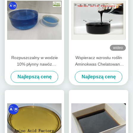
wideo
Rozpuszczalny w wodzie
Wspieracz wzrostu roślin
10% płynny nawóz
Aminokwas Chelatowany
zawierający aminokwasy
Ca-Mg Płynne nawozy
Najlepszą cenę
Najlepszą cenę
cynkowe PH8
organiczne specjalne dla
drzew owocowych