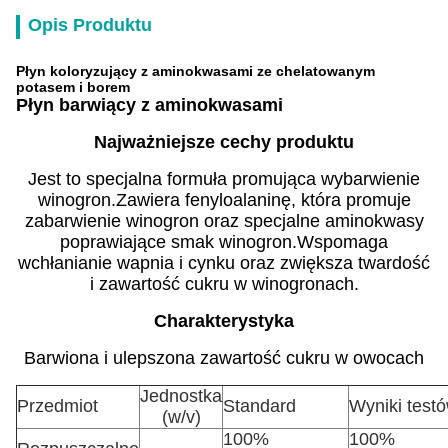
Opis Produktu
Płyn koloryzujący z aminokwasami ze chelatowanym
potasem i borem
Płyn barwiący z aminokwasami
Najważniejsze cechy produktu
Jest to specjalna formuła promująca wybarwienie
winogron.Zawiera fenyloalaninę, która promuje
zabarwienie winogron oraz specjalne aminokwasy
poprawiające smak winogron.Wspomaga
wchłanianie wapnia i cynku oraz zwiększa twardość
i zawartość cukru w ​​winogronach.
Charakterystyka
Barwiona i ulepszona zawartość cukru w ​​owocach
Jednostka
Przedmiot
Standard
Wyniki test
(w/v)
100%
100%