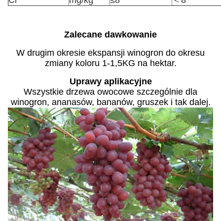
Cr
mg/kg
≤8
＜8
Zalecane dawkowanie
W drugim okresie ekspansji winogron do okresu
zmiany koloru 1-1,5KG na hektar.
Uprawy aplikacyjne
Wszystkie drzewa owocowe szczególnie dla
winogron, ananasów, bananów, gruszek i tak dalej.