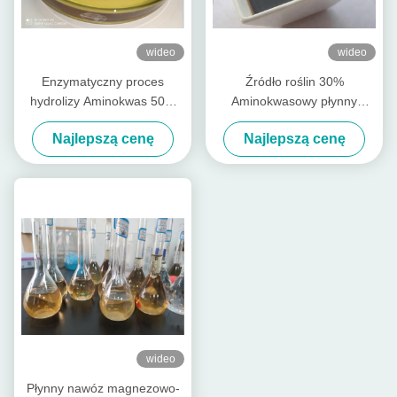
wideo
wideo
Enzymatyczny proces
Źródło roślin 30%
hydrolizy Aminokwas 50%
Aminokwasowy płynny
Organiczny płynny nawóz
nawóz Bezchlorowy
Najlepszą cenę
Najlepszą cenę
opakowanie 1L
wideo
Płynny nawóz magnezowo-