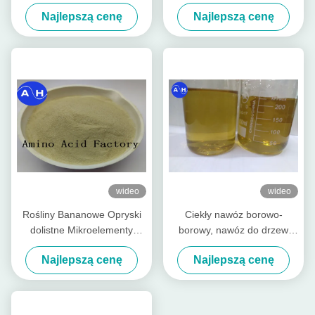
aminokwasy chelatowane
owoców promujący rozwój
Najlepszą cenę
Najlepszą cenę
minerały
czerwonego koloru
wideo
wideo
Rośliny Bananowe Opryski
Ciekły nawóz borowo-
dolistne Mikroelementy
borowy, nawóz do drzew
Aminokwasy Chelatowane
owocowych z aminokwasami
Najlepszą cenę
Najlepszą cenę
Wapń Magnez Cynk
w roślinach