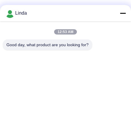
Media społecznościowe
Linda
12:53 AM
Szybki kontakt
Good day, what product are you looking for?
Tel.
86-136-99415698
Wiadomość elektroniczna
cdaohe88@aliyun.com
Adres
4-502, No.8 Yingbin avenue, Jinniu District, Chengdu,
Sichuan, Chiny
Polityka prywatności
|
Sitemap
Chiny dobre. Jakość Płynny nawóz aminokwasowy Sprzedawca.