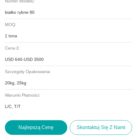
Numer Modelu:
białko rybne 80
MOQ:
1 tona
Cena £:
USD 640-USD 3500
Szczegóły Opakowania:
20kg, 25kg
Warunki Płatności:
L/C, T/T
Najlepszą Cenę
Skontaktuj Się Z Nami