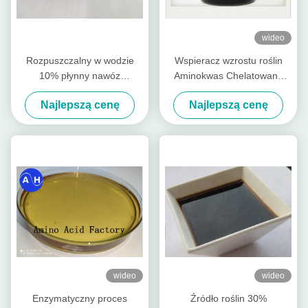
wideo
Rozpuszczalny w wodzie
Wspieracz wzrostu roślin
10% płynny nawóz
Aminokwas Chelatowany
zawierający aminokwasy
Ca-Mg Płynne nawozy
Najlepszą cenę
Najlepszą cenę
cynkowe PH8
organiczne specjalne dla
drzew owocowych
wideo
wideo
Enzymatyczny proces
Źródło roślin 30%