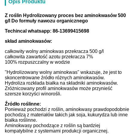
Opis Produktu
Z roślin Hydrolizowany proces bez aminokwasów 500
g/l Do formuły nawozu organicznego
Techincal whatsapp: 86-13699415698
skład aminokwasów:
całkowity wolny aminokwas przekracza 500 g/l
całkowita zawartość azotu przekracza 7%
100% rozpuszczalny w wodzie
"Hydrolizowany wolny aminokwas" wskazuje, że jest to
skoncentrowane źródło różnych aminokwasów.
Hydroliza rozkłada białka na składniki aminokwasów.
Zróżnicowany profil aminokwasów może przynieść
szersze korzyści winorośli.
Źródło roślinne:
Ponieważ pochodzi z roślin, aminokwasy prawdopodobnie
pochodzą z materiałów takich jak soja, kukurydza lub inne
białka roślinne.
Aminokwasy pochodzące z roślin są bardziej
kompatybilne z systemami produkcji organicznej.