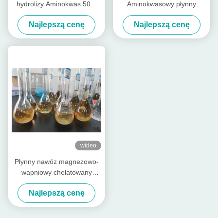
hydrolizy Aminokwas 50%
Aminokwasowy płynny
Organiczny płynny nawóz
nawóz Bezchlorowy
Najlepszą cenę
Najlepszą cenę
opakowanie 1L
wideo
Płynny nawóz magnezowo-
wapniowy chelatowany
aminokwasami
Najlepszą cenę