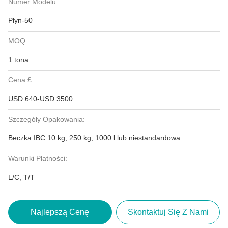
Numer Modelu:
Płyn-50
MOQ:
1 tona
Cena £:
USD 640-USD 3500
Szczegóły Opakowania:
Beczka IBC 10 kg, 250 kg, 1000 l lub niestandardowa
Warunki Płatności:
L/C, T/T
Najlepszą Cenę
Skontaktuj Się Z Nami