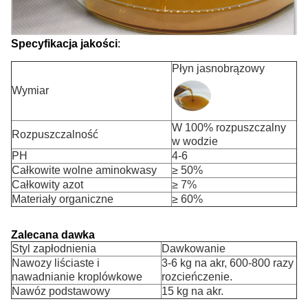
Specyfikacja jakości
:
Płyn jasnobrązowy
Wymiar
W 100% rozpuszczalny
Rozpuszczalność
w wodzie
PH
4-6
Całkowite wolne aminokwasy
≥ 50%
Całkowity azot
≥ 7%
Materiały organiczne
≥ 60%
Zalecana dawka
Styl zapłodnienia
Dawkowanie
Nawozy liściaste i
3-6 kg na akr, 600-800 razy
nawadnianie kroplówkowe
rozcieńczenie.
Nawóz podstawowy
15 kg na akr.