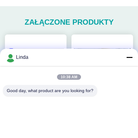
ZAŁĄCZONE PRODUKTY
Linda
10:38 AM
Good day, what product are you looking for?
wideo
wideo
Proszek Amino Acid 80%,
Aminokwas 75% do nawozu
Amino Acid Agriculture
rozpuszczalnego w wodzie
Fertilizer Stymuluj Root
Najlepszą cenę
Najlepszą cenę
Growth