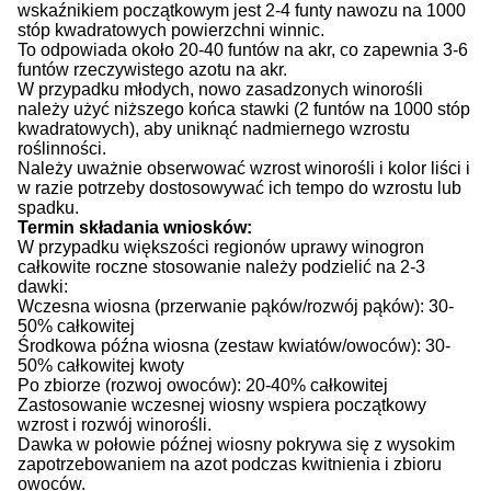
wskaźnikiem początkowym jest 2-4 funty nawozu na 1000
stóp kwadratowych powierzchni winnic.
To odpowiada około 20-40 funtów na akr, co zapewnia 3-6
funtów rzeczywistego azotu na akr.
W przypadku młodych, nowo zasadzonych winorośli
należy użyć niższego końca stawki (2 funtów na 1000 stóp
kwadratowych), aby uniknąć nadmiernego wzrostu
roślinności.
Należy uważnie obserwować wzrost winorośli i kolor liści i
w razie potrzeby dostosowywać ich tempo do wzrostu lub
spadku.
Termin składania wniosków:
W przypadku większości regionów uprawy winogron
całkowite roczne stosowanie należy podzielić na 2-3
dawki:
Wczesna wiosna (przerwanie pąków/rozwój pąków): 30-
50% całkowitej
Środkowa późna wiosna (zestaw kwiatów/owoców): 30-
50% całkowitej kwoty
Po zbiorze (rozwoj owoców): 20-40% całkowitej
Zastosowanie wczesnej wiosny wspiera początkowy
wzrost i rozwój winorośli.
Dawka w połowie późnej wiosny pokrywa się z wysokim
zapotrzebowaniem na azot podczas kwitnienia i zbioru
owoców.