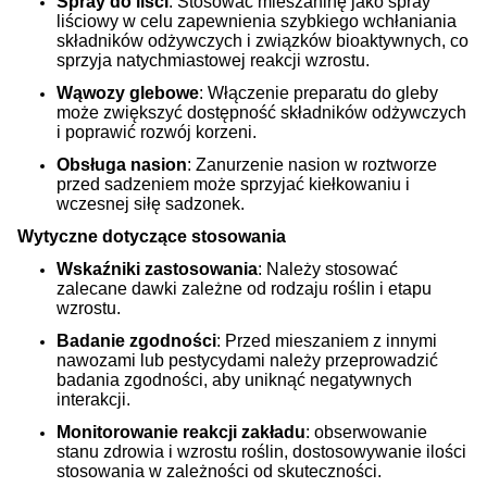
Spray do liści
: Stosować mieszaninę jako spray
liściowy w celu zapewnienia szybkiego wchłaniania
składników odżywczych i związków bioaktywnych, co
sprzyja natychmiastowej reakcji wzrostu.
Wąwozy glebowe
: Włączenie preparatu do gleby
może zwiększyć dostępność składników odżywczych
i poprawić rozwój korzeni.
Obsługa nasion
: Zanurzenie nasion w roztworze
przed sadzeniem może sprzyjać kiełkowaniu i
wczesnej siłę sadzonek.
Wytyczne dotyczące stosowania
Wskaźniki zastosowania
: Należy stosować
zalecane dawki zależne od rodzaju roślin i etapu
wzrostu.
Badanie zgodności
: Przed mieszaniem z innymi
nawozami lub pestycydami należy przeprowadzić
badania zgodności, aby uniknąć negatywnych
interakcji.
Monitorowanie reakcji zakładu
: obserwowanie
stanu zdrowia i wzrostu roślin, dostosowywanie ilości
stosowania w zależności od skuteczności.