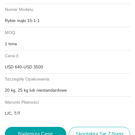
Numer Modelu:
Rybie mąki 15-1-1
MOQ:
1 tona
Cena £:
USD 640-USD 3500
Szczegóły Opakowania:
20 kg, 25 kg lub niestandardowe
Warunki Płatności:
L/C, T/T
Najlepszą Cenę
Skontaktuj Się Z Nami