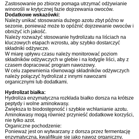
Zastosowanie po zbiorze pomaga utrzymać odżywianie
winorośli w krytycznej fazie dojrzewania owoców.
Dodatkowe wskazówki:
Należy unikać stosowania dużego azotu zbyt późno w
sezonie, ponieważ może to opóźnić dojrzewanie owoców i
obniżyć ich jakość.
Należy rozważyć stosowanie hydrolizatu na liściach na
kluczowych etapach wzrostu, aby szybko dostarczyć
składniki odżywcze.
W miarę upływu czasu należy monitorować poziom
składników odżywczych w glebie i na łodygle liści, aby z
czasem dopracować program nawozowy.
W celu zapewnienia równowagi składników odżywczych
należy połączyć hydrolizat z innymi nawozami
organicznymi lub dodatkami.
Hydrolizat białka:
Hydroliza enzymatyczna rozkłada białko dorsza na krótsze
peptydy i wolne aminokwasy.
Zwiększa to biodostępność i szybkie wchłanianie azotu.
Aminokwasy mogą również przynieść dodatkowe korzyści,
nie tylko azot.
Organiczne pochodzenie:
Ponieważ jest on wytwarzany z dorsza przez fermentację
enzymatyczną, kwalifikuje się jako nawoz organiczny.