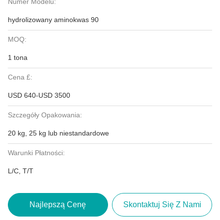
Numer Modelu:
hydrolizowany aminokwas 90
MOQ:
1 tona
Cena £:
USD 640-USD 3500
Szczegóły Opakowania:
20 kg, 25 kg lub niestandardowe
Warunki Płatności:
L/C, T/T
Najlepszą Cenę
Skontaktuj Się Z Nami