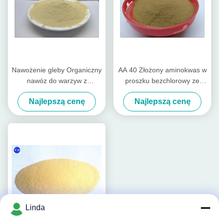
Nawożenie gleby Organiczny
AA 40 Złożony aminokwas w
nawóz do warzyw z
proszku bezchlorowy ze
odżywianiem aminokwasów
źródłem pochodzenia
Najlepszą cenę
Najlepszą cenę
zwierzęcego do ziemniaków
Linda