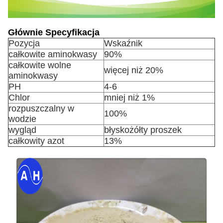
Głównie Specyfikacja
Pozycja
Wskaźnik
całkowite aminokwasy
90%
całkowite wolne
więcej niż 20%
aminokwasy
PH
4-6
Chlor
mniej niż 1%
rozpuszczalny w
100%
wodzie
wygląd
błyskożółty proszek
całkowity azot
13%