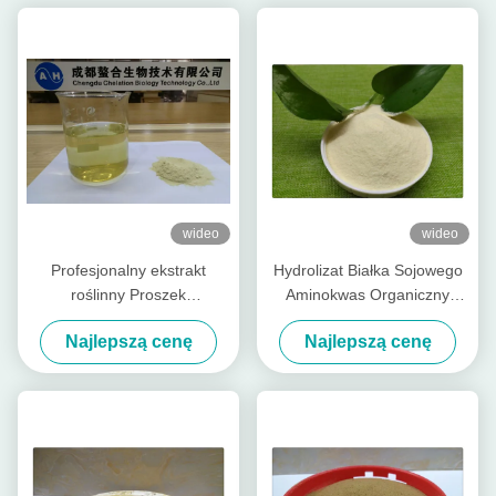
wideo
wideo
Profesjonalny ekstrakt
Hydrolizat Białka Sojowego
roślinny Proszek
Aminokwas Organiczny
aminokwasowy w 70%
Nawóz 80
Najlepszą cenę
Najlepszą cenę
nawóz biologiczny