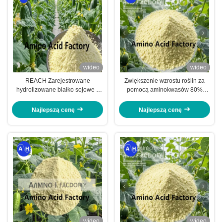
wideo
wideo
REACH Zarejestrowane
Zwiększenie wzrostu roślin za
hydrolizowane białko sojowe z
pomocą aminokwasów 80%
80% aminokwasów dla pól
hydrolizatu białka rybnego i NPK
golfowych
15-1-1 dla zrównoważonego
Najlepszą cenę
Najlepszą cenę
rolnictwa
wideo
wideo