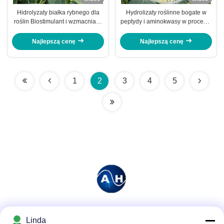
Hidrolyzaty białka rybnego dla
Hydrolizaty roślinne bogate w
roślin Biostimulant i wzmacniacz
peptydy i aminokwasy w procesie
wzrostu z NPK 15-1-1
enzymatycznym i fermentacyjnym
Najlepszą cenę
Najlepszą cenę
1
2
3
4
5
Media społecznościowe
Linda