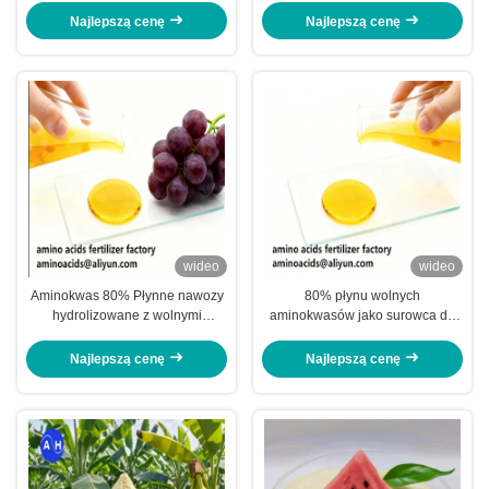
Najlepszą cenę
Najlepszą cenę
wideo
wideo
Aminokwas 80% Płynne nawozy
80% płynu wolnych
hydrolizowane z wolnymi
aminokwasów jako surowca do
aminokwasami ≥ 750 g/l
produkcji nawozów
Całkowity azot ≥ 12,0% i wysoka
rozpuszczalnych w wodzie
Najlepszą cenę
Najlepszą cenę
rozpuszczalność dla rolnictwa
ekologicznego