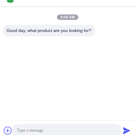
6:08 AM
Szybki kontakt
Good day, what product are you looking for?
Tel.
86-136-99415698
Wiadomość elektroniczna
cdaohe88@aliyun.com
Adres
4-502, No.8 Yingbin avenue, Jinniu District, Chengdu,
Sichuan, Chiny
Polityka prywatności
|
Sitemap
Chiny dobre. Jakość Płynny nawóz aminokwasowy Sprzedawca.
2019-2026 Chengdu Chelation Biology Technology Co., Ltd.
Wszystkie. Prawa zastrzeżone.