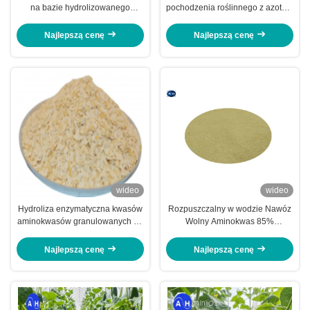
na bazie hydrolizowanego
pochodzenia roślinnego z azotem
aminokwasu białkowego
organicznym 13%
Najlepszą cenę
Najlepszą cenę
wideo
wideo
Hydroliza enzymatyczna kwasów
Rozpuszczalny w wodzie Nawóz
aminokwasów granulowanych do
Wolny Aminokwas 85%
oczyszczania gleby
Jasnożółty Drobny Proszek
Najlepszą cenę
Najlepszą cenę