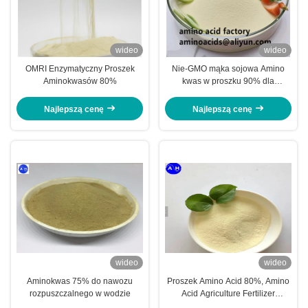
wideo
wideo
OMRI Enzymatyczny Proszek
Nie-GMO mąka sojowa Amino
Aminokwasów 80%
kwas w proszku 90% dla
rolnictwa ekologicznego
Najlepszą cenę
Najlepszą cenę
wideo
wideo
Aminokwas 75% do nawozu
Proszek Amino Acid 80%, Amino
rozpuszczalnego w wodzie
Acid Agriculture Fertilizer
Stymuluj Root Growth