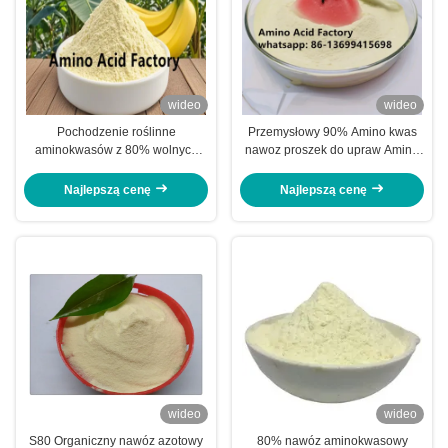
wideo
wideo
Pochodzenie roślinne
Przemysłowy 90% Amino kwas
aminokwasów z 80% wolnych
nawoz proszek do upraw Amino
aminokwasów
plus nawoz liściany o wysokiej
wydajności i tolerancji na stres
Najlepszą cenę
Najlepszą cenę
wideo
wideo
S80 Organiczny nawóz azotowy
80% nawóz aminokwasowy