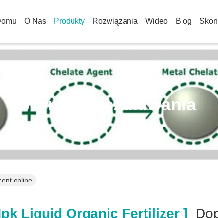
Domu
O Nas
Produkty
Rozwiązania
Wideo
Blog
Skont
Wynik Wyszukiwania
cent online
k Liquid Organic Fertilizer ]
Dop