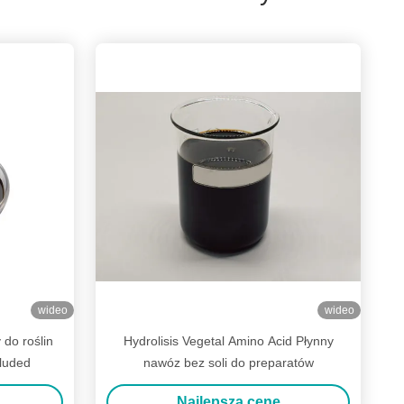
wideo
wideo
do roślin
Hydrolisis Vegetal Amino Acid Płynny
luded
nawóz bez soli do preparatów
Najlepszą cenę