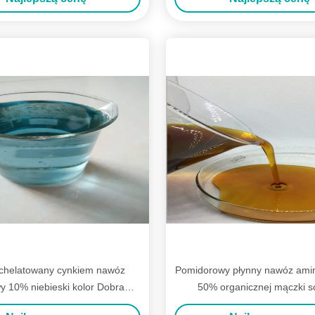
 chelatowany cynkiem nawóz
Pomidorowy płynny nawóz am
y 10% niebieski kolor Dobra
50% organicznej mączki s
absorpcja
pochodzenia roślinne