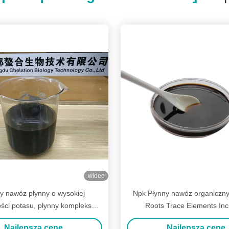
wideo
y nawóz płynny o wysokiej
Npk Płynny nawóz organiczny 
ści potasu, płynny kompleks
Roots Trace Elements Inc
nokwasowy 40% PH 4-5
Najlepszą cenę
Najlepszą cenę