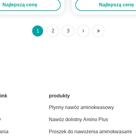
Najlepszą cenę
Najlepszą cenę
1
2
3
link
produkty
Płynny nawóz aminokwasowy
y
Nawóz dolistny Amino Plus
ania
Proszek do nawożenia aminokwasami