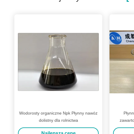
Wodorosty organiczne Npk Płynny nawóz
Płynn
dolistny dla rolnictwa
zawarto
ami
Najlepszą cenę