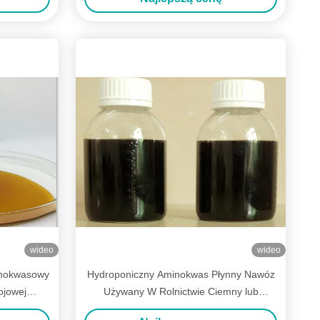
wideo
wideo
inokwasowy
Hydroponiczny Aminokwas Płynny Nawóz
ojowej
Używany W Rolnictwie Ciemny lub
go
Brązowy Kolor