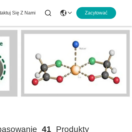
aktuj Się Z Nami
Zacytować
asowanie
41
Produkty