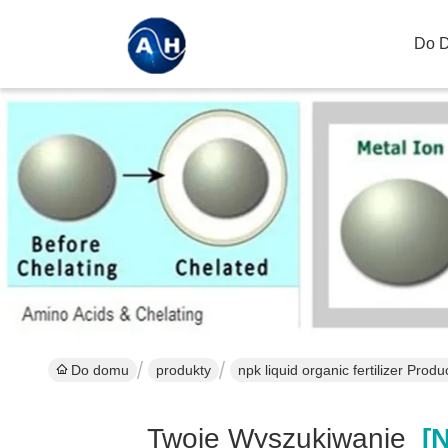
Do 
Do domu
produkty
npk liquid organic fertilizer Produ
Twoje Wyszukiwanie
[np