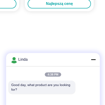
Najlepszą cenę
Linda
Szybki kontakt
4:38 PM
Tel.
Good day, what product are you looking 
for?
86-136-99415698
Wiadomość elektroniczna
cdaohe88@aliyun.com