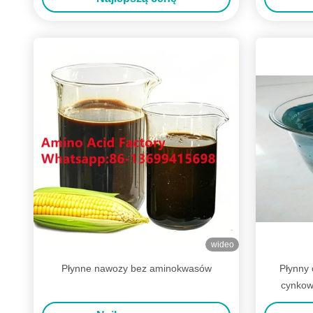
wideo
Płynne nawozy bez aminokwasów
Płynny
cynkow