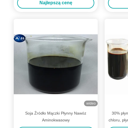
Najlepszą cenę
wideo
Soja Źródło Mączki Płynny Nawóz
30% pły
Aminokwasowy
chloru, pł