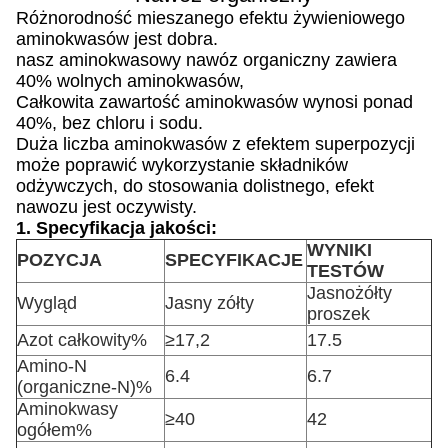
Różnorodność mieszanego efektu żywieniowego
aminokwasów jest dobra.
nasz aminokwasowy nawóz organiczny zawiera
40% wolnych aminokwasów,
Całkowita zawartość aminokwasów wynosi ponad
40%, bez chloru i sodu.
Duża liczba aminokwasów z efektem superpozycji
może poprawić wykorzystanie składników
odżywczych, do stosowania dolistnego, efekt
nawozu jest oczywisty.
1. Specyfikacja jakości:
WYNIKI
POZYCJA
SPECYFIKACJE
TESTÓW
Jasnożółty
Wygląd
Jasny zółty
proszek
Azot całkowity%
≥17,2
17.5
Amino-N
6.4
6.7
(organiczne-N)%
Aminokwasy
≥40
42
ogółem%