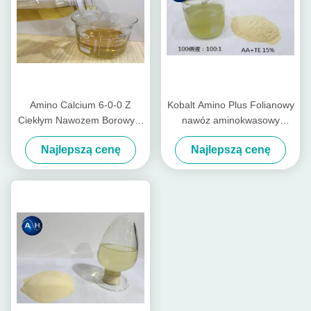
Amino Calcium 6-0-0 Z
Kobalt Amino Plus Folianowy
Ciekłym Nawozem Borowym
nawóz aminokwasowy
Do Warzyw W Kolorze
chelatowy do natryskiwania
Najlepszą cenę
Najlepszą cenę
żółtym
dolistnego