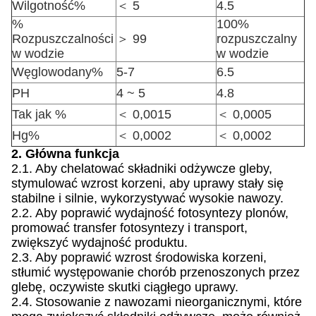
Wilgotność%
＜ 5
4.5
%
100%
Rozpuszczalności
＞ 99
rozpuszczalny
w wodzie
w wodzie
Węglowodany%
5-7
6.5
PH
4 ~ 5
4.8
Tak jak %
＜ 0,0015
＜ 0,0005
Hg%
＜ 0,0002
＜ 0,0002
2. Główna funkcja
2.1.
Aby chelatować składniki odżywcze gleby,
stymulować wzrost korzeni, aby uprawy stały się
stabilne i silnie, wykorzystywać wysokie nawozy.
2.2.
Aby poprawić wydajność fotosyntezy plonów,
promować transfer fotosyntezy i transport,
zwiększyć wydajność produktu.
2.3.
Aby poprawić wzrost środowiska korzeni,
stłumić występowanie chorób przenoszonych przez
glebę, oczywiste skutki ciągłego uprawy.
2.4.
Stosowanie z nawozami nieorganicznymi, które