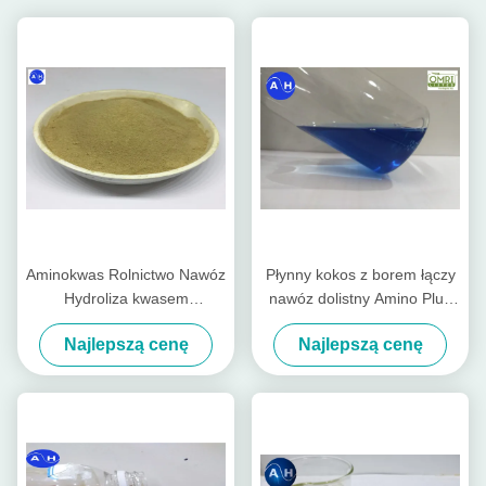
Aminokwas Rolnictwo Nawóz
Płynny kokos z borem łączy
Hydroliza kwasem
nawóz dolistny Amino Plus
siarkowym bez chloru dla
na bazie aminokwasów
Najlepszą cenę
Najlepszą cenę
roślin Tabacco