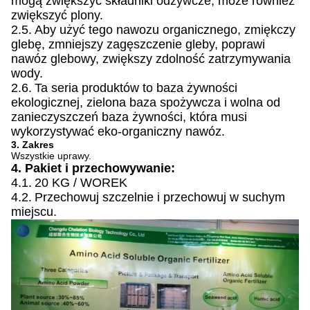
mogą zwiększyć składniki odżywcze, może również
zwiększyć plony.
2.5.
Aby użyć tego nawozu organicznego, zmiękczy
glebę, zmniejszy zagęszczenie gleby, poprawi
nawóz glebowy, zwiększy zdolność zatrzymywania
wody.
2.6.
Ta seria produktów to baza żywności
ekologicznej, zielona baza spożywcza i wolna od
zanieczyszczeń baza żywności, która musi
wykorzystywać eko-organiczny nawóz.
3. Zakres
Wszystkie uprawy.
4. Pakiet i przechowywanie:
4.1.
20 KG / WOREK
4.2.
Przechowuj szczelnie i przechowuj w suchym
miejscu.