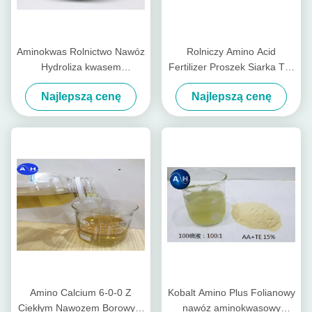
Aminokwas Rolnictwo Nawóz
Rolniczy Amino Acid
Hydroliza kwasem
Fertilizer Proszek Siarka Typ
siarkowym bez chloru dla
Sadzenie Tytoniu
Najlepszą cenę
Najlepszą cenę
roślin Tabacco
Amino Calcium 6-0-0 Z
Kobalt Amino Plus Folianowy
Ciekłym Nawozem Borowym
nawóz aminokwasowy