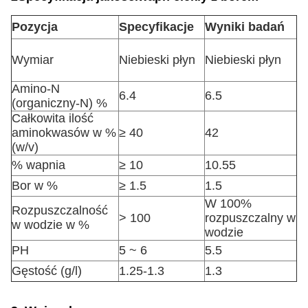
Pozycja
Specyfikacje
Wyniki badań
Wymiar
Niebieski płyn
Niebieski płyn
Amino-N
6.4
6.5
(organiczny-N) %
Całkowita ilość
aminokwasów w %
≥ 40
42
(w/v)
% wapnia
≥ 10
10.55
Bor w %
≥ 1.5
1.5
W 100%
Rozpuszczalność
> 100
rozpuszczalny w
w wodzie w %
wodzie
PH
5 ~ 6
5.5
Gęstość (g/l)
1.25-1.3
1.3