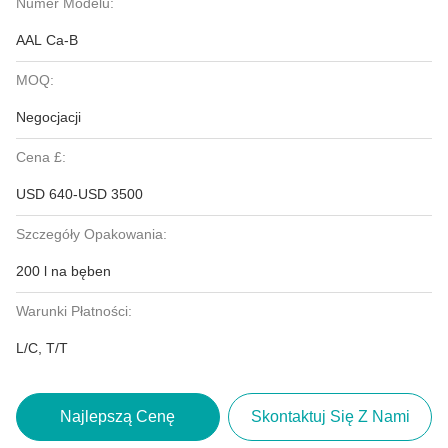
Numer Modelu:
AAL Ca-B
MOQ:
Negocjacji
Cena £:
USD 640-USD 3500
Szczegóły Opakowania:
200 l na bęben
Warunki Płatności:
L/C, T/T
Najlepszą Cenę
Skontaktuj Się Z Nami