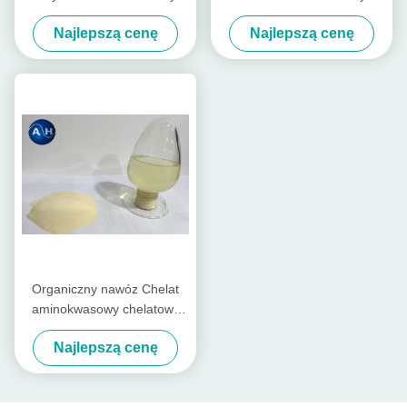
Do Warzyw W Kolorze
chelatowy do natryskiwania
Najlepszą cenę
Najlepszą cenę
żółtym
dolistnego
Organiczny nawóz Chelat
aminokwasowy chelatowy
dla buraków cukrowych
Najlepszą cenę