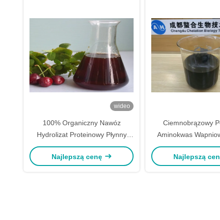
wideo
100% Organiczny Nawóz
Ciemnobrązowy P
Hydrolizat Proteinowy Płynny
Aminokwas Wapniow
50% z Aminokwasami dla Roślin
Kwaśnego Uzdatnia
Najlepszą cenę
Najlepszą ce