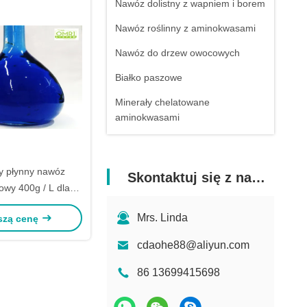
Nawóz dolistny z wapniem i borem
Nawóz roślinny z aminokwasami
Nawóz do drzew owocowych
Białko paszowe
Minerały chelatowane
aminokwasami
y płynny nawóz
Skontaktuj się z nami
wy 400g / L dla
ndery Formulatory
Mrs. Linda
szą cenę
cdaohe88@aliyun.com
86 13699415698