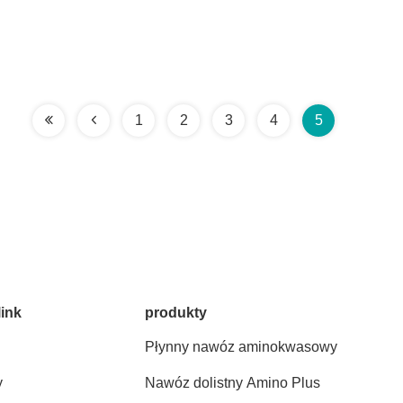
1
2
3
4
5
link
produkty
Płynny nawóz aminokwasowy
y
Nawóz dolistny Amino Plus