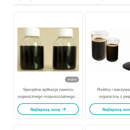
wideo
Specjalna aplikacja nawozu
Rośliny i warzyw
organicznego rozpuszczalnego w
organiczny z pe
wodzie do stosowania i
oligosacharydowym 
Najlepszą cenę
Najlepszą ce
pakowania warzyw w bębnie Ibc