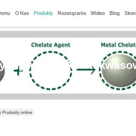
Domu
O Nas
Produkty
Rozwiązania
Wideo
Blog
Skont
łynny Nawóz Aminokwaso
 Produkty online