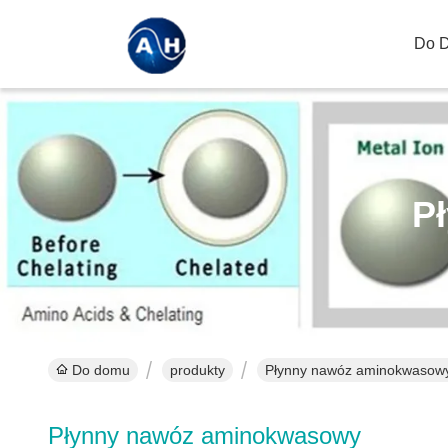
Do 
P
Do domu
produkty
Płynny nawóz aminokwasowy
Płynny nawóz aminokwasowy