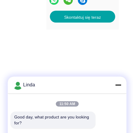
Skontaktuj się teraz
Linda
Szybki kontakt
11:50 AM
Tel.
Good day, what product are you looking 
for?
86-136-99415698