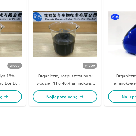
wideo
wideo
łyn 18%
Organiczny rozpuszczalny w
Organiczn
y Bor Do
wodzie PH 6 40% aminokwas
aminokwaso
nia Gleby
wapń
rolników Ble
nę
Najlepszą cenę
Najlep