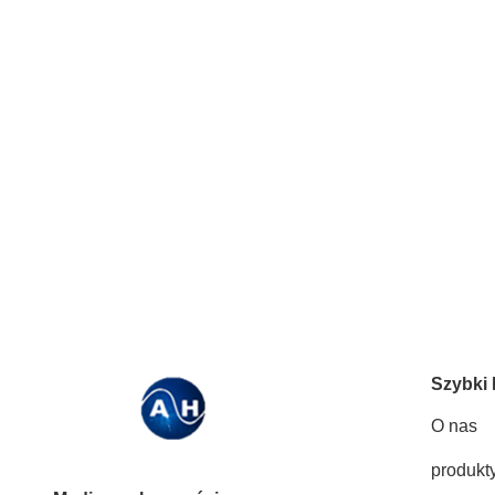
Szybki 
O nas
produkt