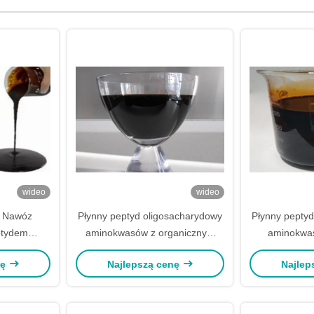
wideo
wideo
a Nawóz
Płynny peptyd oligosacharydowy
Płynny pepty
ptydem
aminokwasów z organicznym
aminokwas
aminokwasu
ciekłym nawozem azotowym
środkiem pr
nę
Najlepszą cenę
Najlep
odpornością n