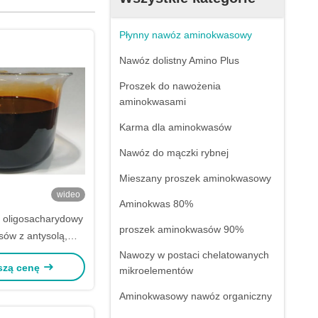
Płynny nawóz aminokwasowy
Nawóz dolistny Amino Plus
Proszek do nawożenia
aminokwasami
Karma dla aminokwasów
Nawóz do mączki rybnej
Mieszany proszek aminokwasowy
wideo
Aminokwas 80%
d oligosacharydowy
proszek aminokwasów 90%
ów z antysolą,
zeciw zamarzaniu,
Nawozy w postaci chelatowanych
szą cenę
a suszę i produkcją
mikroelementów
Aminokwasowy nawóz organiczny