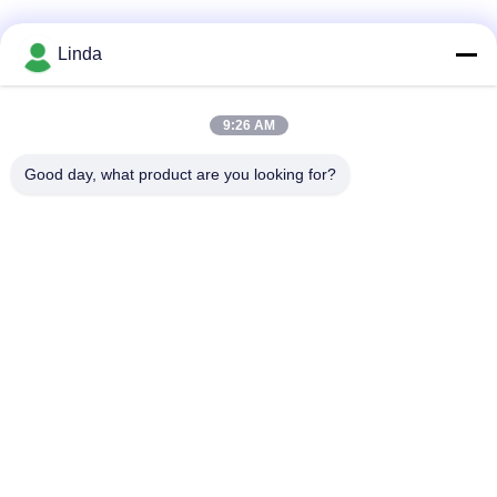
Media społecznościowe
Linda
9:26 AM
Szybki kontakt
Good day, what product are you looking for?
Tel.
86-136-99415698
Wiadomość elektroniczna
cdaohe88@aliyun.com
Adres
4-502, No.8 Yingbin avenue, Jinniu District, Chengdu,
Sichuan, Chiny
Polityka prywatności
|
Sitemap