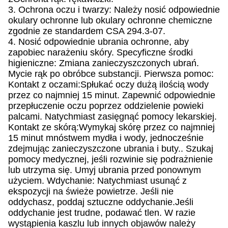
3. Ochrona oczu i twarzy: Należy nosić odpowiednie
okulary ochronne lub okulary ochronne chemiczne
zgodnie ze standardem CSA 294.3-07.
4. Nosić odpowiednie ubrania ochronne, aby
zapobiec narażeniu skóry. Specyficzne środki
higieniczne: Zmiana zanieczyszczonych ubrań.
Mycie rąk po obróbce substancji. Pierwsza pomoc:
Kontakt z oczami:Spłukać oczy dużą ilością wody
przez co najmniej 15 minut. Zapewnić odpowiednie
przepłuczenie oczu poprzez oddzielenie powieki
palcami. Natychmiast zasięgnąć pomocy lekarskiej.
Kontakt ze skórą:Wymykaj skórę przez co najmniej
15 minut mnóstwem mydła i wody, jednocześnie
zdejmując zanieczyszczone ubrania i buty.. Szukaj
pomocy medycznej, jeśli rozwinie się podrażnienie
lub utrzyma się. Umyj ubrania przed ponownym
użyciem. Wdychanie: Natychmiast usunąć z
ekspozycji na świeże powietrze. Jeśli nie
oddychasz, poddaj sztuczne oddychanie.Jeśli
oddychanie jest trudne, podawać tlen. W razie
wystąpienia kaszlu lub innych objawów należy