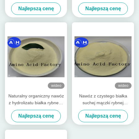
Wyekstrahowany Z Dorsza
w proszku Azot 14-0-0
Najlepszą cenę
Najlepszą cenę
(15-1-1) Worek 50lb
Rozpuszczalny w wodzie
nawóz
wideo
wideo
Naturalny organiczny nawóz
Nawóz z czystego białka
z hydrolizatu białka rybnego
suchej mączki rybnej
w proszku
ekstrahowany z hydrolizatu
Najlepszą cenę
Najlepszą cenę
ryb dorsza