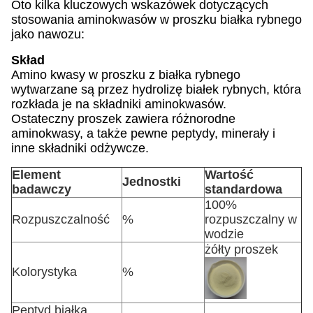
Oto kilka kluczowych wskazówek dotyczących
stosowania aminokwasów w proszku białka rybnego
jako nawozu:
Skład
Amino kwasy w proszku z białka rybnego
wytwarzane są przez hydrolizę białek rybnych, która
rozkłada je na składniki aminokwasów.
Ostateczny proszek zawiera różnorodne
aminokwasy, a także pewne peptydy, minerały i
inne składniki odżywcze.
Element
Wartość
Jednostki
badawczy
standardowa
100%
Rozpuszczalność
%
rozpuszczalny w
wodzie
żółty proszek
Kolorystyka
%
Peptyd białka