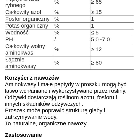
%
≥ 65
rybnego
Całkowity azot
%
≥ 15
Fosfor organiczny
%
1
Potas organiczny
%
1
Wodność
%
≤ 5
PH
/
5.0~7.0
Całkowity wolny
%
≥ 12
aminokwas
Łącznie
%
≥ 80
aminokwasy
Korzyści z nawozów
Aminokwasy i małe peptydy w proszku mogą być
łatwo wchłaniane i wykorzystywane przez rośliny.
Odżywki dostarczają roślinom azotu, fosforu i
innych składników odżywczych.
Proszek może poprawić strukturę gleby i
zatrzymywanie wody.
To naturalne, organiczne nawozy.
Zastosowanie