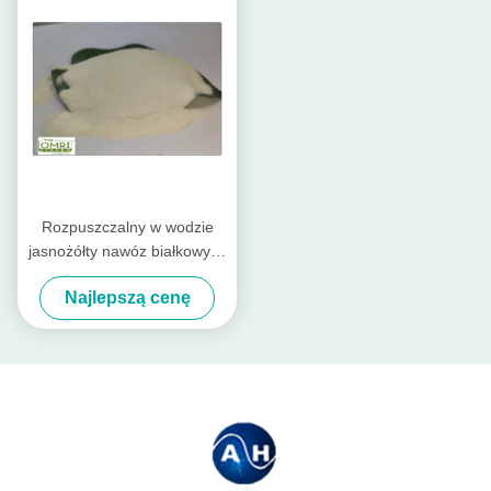
Rozpuszczalny w wodzie
jasnożółty nawóz białkowy w
proszku z 80%
Najlepszą cenę
aminokwasów