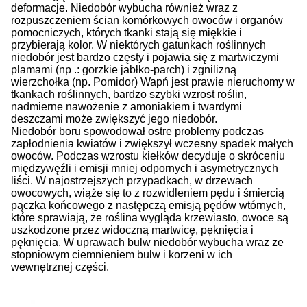
deformacje.
Niedobór wybucha również wraz z
rozpuszczeniem ścian komórkowych owoców i organów
pomocniczych, których tkanki stają się miękkie i
przybierają kolor.
W niektórych gatunkach roślinnych
niedobór jest bardzo częsty i pojawia się z martwiczymi
plamami (np .: gorzkie jabłko-parch) i zgnilizną
wierzchołka (np. Pomidor) Wapń jest prawie nieruchomy w
tkankach roślinnych, bardzo szybki wzrost roślin,
nadmierne nawożenie z amoniakiem i twardymi
deszczami może zwiększyć jego niedobór.
Niedobór boru spowodował ostre problemy podczas
zapłodnienia kwiatów i zwiększył wczesny spadek małych
owoców.
Podczas wzrostu kiełków decyduje o skróceniu
międzywęźli i emisji mniej odpornych i asymetrycznych
liści.
W najostrzejszych przypadkach, w drzewach
owocowych, wiąże się to z rozwidleniem pędu i śmiercią
pączka końcowego z następczą emisją pędów wtórnych,
które sprawiają, że roślina wygląda krzewiasto, owoce są
uszkodzone przez widoczną martwicę, pęknięcia i
pęknięcia.
W uprawach bulw niedobór wybucha wraz ze
stopniowym ciemnieniem bulw i korzeni w ich
wewnętrznej części.