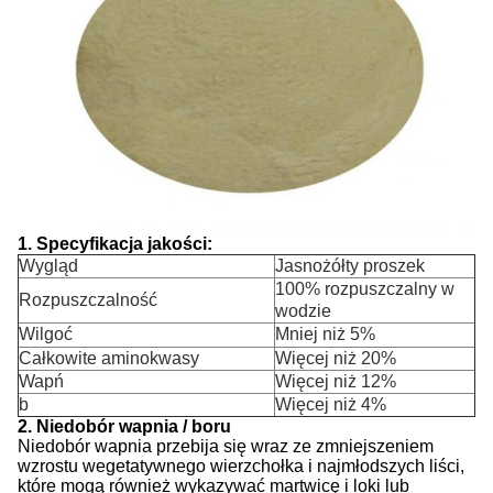
1. Specyfikacja jakości:
Wygląd
Jasnożółty proszek
100% rozpuszczalny w
Rozpuszczalność
wodzie
Wilgoć
Mniej niż 5%
Całkowite aminokwasy
Więcej niż 20%
Wapń
Więcej niż 12%
b
Więcej niż 4%
2. Niedobór wapnia / boru
Niedobór wapnia przebija się wraz ze zmniejszeniem
wzrostu wegetatywnego wierzchołka i najmłodszych liści,
które mogą również wykazywać martwicę i loki lub