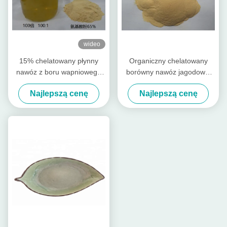
wideo
15% chelatowany płynny
Organiczny chelatowany
nawóz z boru wapniowego
borówny nawóz jagodowy,
do ziemniaków
Chelated Calcium Fertilizer
Najlepszą cenę
Najlepszą cenę
rozpuszczalnych w wodzie