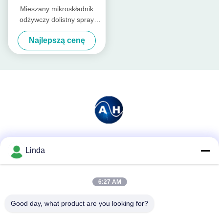
Mieszany mikroskładnik
odżywczy dolistny spray
makro wapnia B do
Najlepszą cenę
hydroponicznych rolników
Media społecznościowe
Linda
6:27 AM
Szybki kontakt
Good day, what product are you looking for?
Tel.