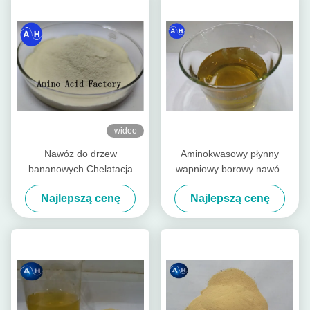
wideo
Nawóz do drzew
Aminokwasowy płynny
bananowych Chelatacja
wapniowy borowy nawóz
aminokwasów Wapń Magnez
dolistny do drzew
Najlepszą cenę
Najlepszą cenę
Cynk Bor Molibden
bananowych