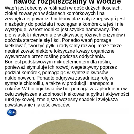
nawóz rozpuszczalny w wodzie
Wapń jest obecny w roślinach w dość dużych ilościach,
zlokalizowanych w ścianach komórkowych i na
zewnętrznej powierzchni błony plazmatycznej, wapń jest
niezbędny do podziału i rozciągania komórek, a jeśli nie
występuje, wzrost rodnika jest szybko hamowany.
Ten
pierwiastek interweniuje w aktywację różnych enzymów i
opóźnia starzenie się liści.
Ponadto wapń pomaga
kiełkować, tworzyć pyłki i radykalny rozwój, może także
neutralizować niektóre toksyczne kwasy organiczne
wytwarzane przez roślinę podczas oddychania.
Bor jest podstawowym mikroelementem dla roślin,
ponieważ stymuluje ich rozwój wegetatywny poprzez
podział komórek, pomagając w syntezie kwasów
nukleinowych.
Ponadto odgrywa zasadniczą rolę w
syntezie chlorofilu, a także w produkcji i transporcie
cukrów.
W biologii kwiatów bor pomaga w zapłodnieniu w
celu zwiększenia zdolności kiełkowania pyłku i aktywności
rurki pyłkowej, zmniejsza wczesny spadek i zwiększa
powstawanie i jakość owoców.