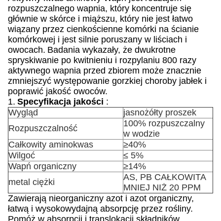
rozpuszczalnego wapnia, który koncentruje się
głównie w skórce i miąższu, który nie jest łatwo
wiązany przez cienkościenne komórki na ścianie
komórkowej i jest silnie poruszany w liściach i
owocach.
Badania wykazały, że dwukrotne
spryskiwanie po kwitnieniu i rozpylaniu 800 razy
aktywnego wapnia przed zbiorem może znacznie
zmniejszyć występowanie gorzkiej choroby jabłek i
poprawić jakość owoców.
1.
Specyfikacja jakości
:
Wygląd
jasnożółty proszek
100% rozpuszczalny
Rozpuszczalność
w wodzie
Całkowity aminokwas
≥40%
Wilgoć
≤ 5%
Wapń organiczny
≥14%
AS, PB CAŁKOWITA
metal ciężki
MNIEJ NIŻ 20 PPM
Zawierają nieorganiczny azot i azot organiczny,
łatwą i wysokowydajną absorpcję przez rośliny.
Pomóż w absorpcji i translokacji składników