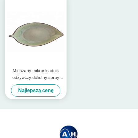
Mieszany mikroskładnik
odżywczy dolistny spray
makro wapnia B do
Najlepszą cenę
hydroponicznych rolników