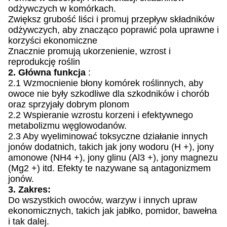
odżywczych w komórkach.
Zwiększ grubość liści i promuj przepływ składników
odżywczych, aby znacząco poprawić pola uprawne i
korzyści ekonomiczne
Znacznie promują ukorzenienie, wzrost i
reprodukcję roślin
2. Główna funkcja
:
2.1 Wzmocnienie błony komórek roślinnych, aby
owoce nie były szkodliwe dla szkodników i chorób
oraz sprzyjały dobrym plonom
2.2 Wspieranie wzrostu korzeni i efektywnego
metabolizmu węglowodanów.
2.3 Aby wyeliminować toksyczne działanie innych
jonów dodatnich, takich jak jony wodoru (H +), jony
amonowe (NH4 +), jony glinu (Al3 +), jony magnezu
(Mg2 +) itd. Efekty te nazywane są antagonizmem
jonów.
3. Zakres:
Do wszystkich owoców, warzyw i innych upraw
ekonomicznych, takich jak jabłko, pomidor, bawełna
i tak dalej.