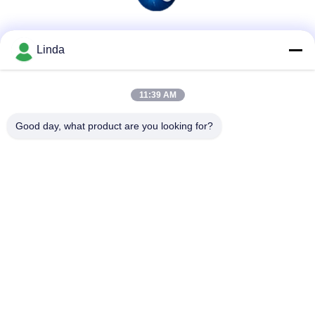
Media społecznościowe
Linda
11:39 AM
Szybki kontakt
Good day, what product are you looking for?
Tel.
86-136-99415698
Wiadomość elektroniczna
cdaohe88@aliyun.com
Adres
4-502, No.8 Yingbin avenue, Jinniu District, Chengdu,
Sichuan, Chiny
Polityka prywatności
|
Sitemap