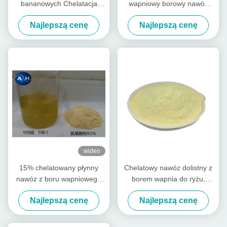
bananowych Chelatacja
wapniowy borowy nawóz
aminokwasów Wapń Magnez
dolistny do drzew
Najlepszą cenę
Najlepszą cenę
Cynk Bor Molibden
bananowych
wideo
15% chelatowany płynny
Chelatowy nawóz dolistny z
nawóz z boru wapniowego
borem wapnia do ryżu,
do ziemniaków
nawóz dolistny bananowy
Najlepszą cenę
Najlepszą cenę
rozpuszczalnych w wodzie