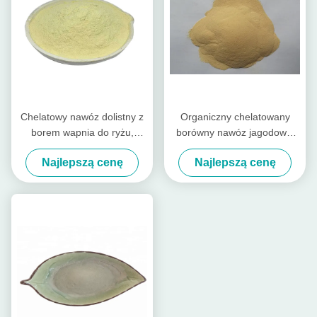
Chelatowy nawóz dolistny z
Organiczny chelatowany
borem wapnia do ryżu,
borówny nawóz jagodowy,
nawóz dolistny bananowy
Chelated Calcium Fertilizer
Najlepszą cenę
Najlepszą cenę