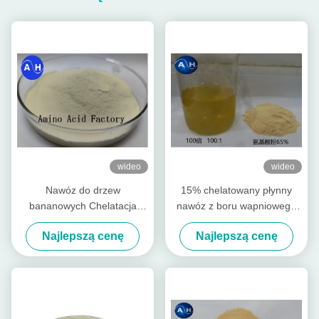
wideo
wideo
Nawóz do drzew
15% chelatowany płynny
bananowych Chelatacja
nawóz z boru wapniowego
aminokwasów Wapń Magnez
do ziemniaków
Najlepszą cenę
Najlepszą cenę
Cynk Bor Molibden
rozpuszczalnych w wodzie