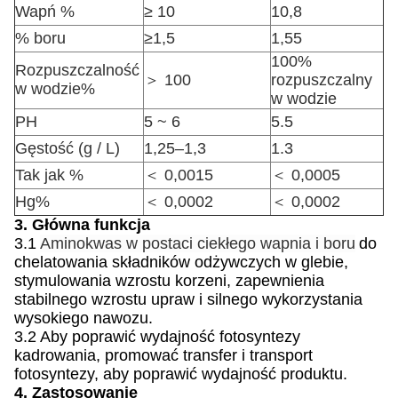
Wapń %
≥ 10
10,8
% boru
≥1,5
1,55
100%
Rozpuszczalność
＞ 100
rozpuszczalny
w wodzie%
w wodzie
PH
5 ~ 6
5.5
Gęstość (g / L)
1,25–1,3
1.3
Tak jak %
＜ 0,0015
＜ 0,0005
Hg%
＜ 0,0002
＜ 0,0002
3. Główna funkcja
3.1
Aminokwas w postaci ciekłego wapnia i boru
do
chelatowania składników odżywczych w glebie,
stymulowania wzrostu korzeni, zapewnienia
stabilnego wzrostu upraw i silnego wykorzystania
wysokiego nawozu.
3.2
Aby poprawić wydajność fotosyntezy
kadrowania, promować transfer i transport
fotosyntezy, aby poprawić wydajność produktu.
4. Zastosowanie