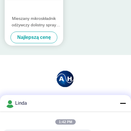
Mieszany mikroskładnik
odżywczy dolistny spray
makro wapnia B do
Najlepszą cenę
hydroponicznych rolników
Media społecznościowe
Linda
1:42 PM
Szybki kontakt