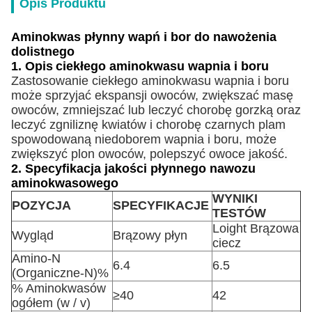
Opis Produktu
Aminokwas płynny wapń i bor do nawożenia
dolistnego
1. Opis
ciekłego aminokwasu wapnia i boru
Zastosowanie ciekłego aminokwasu wapnia i boru
może sprzyjać ekspansji owoców, zwiększać masę
owoców, zmniejszać lub leczyć chorobę gorzką oraz
leczyć zgniliznę kwiatów i chorobę czarnych plam
spowodowaną niedoborem wapnia i boru, może
zwiększyć plon owoców, polepszyć owoce jakość.
2. Specyfikacja jakości płynnego nawozu
aminokwasowego
WYNIKI
POZYCJA
SPECYFIKACJE
TESTÓW
Loight Brązowa
Wygląd
Brązowy płyn
ciecz
Amino-N
6.4
6.5
(Organiczne-N)%
% Aminokwasów
≥40
42
ogółem (w / v)