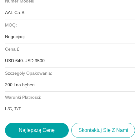
Numer Modelu:
AAL Ca-B
MOQ:
Negocjacji
Cena £:
USD 640-USD 3500
Szczegóły Opakowania:
200 l na bęben
Warunki Płatności:
L/C, T/T
Najlepszą Cenę
Skontaktuj Się Z Nami