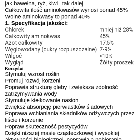
jak bawełna, ryż, kiwi i tak dalej.
Całkowita ilość aminokwasów wynosi ponad 45%
Wolne aminokwasy to ponad 40%
1. Specyfikacja jakości:
Chlorek
mniej niż 28%
Całkowity aminokwas
45%
Azot całkowity
17,5%
Węglowodany (cukry rozpuszczalne)
7-9%
Wilgoć
<10%
Wygląd
Żółty proszek
Korzyści
Stymuluj wzrost roślin
Promuj rozwój korzeni
Poprawia strukturę gleby i zwiększa zdolność
zatrzymywania wody
Stymuluje kiełkowanie nasion
Zwiększ absorpcję pierwiastków śladowych
Poprawa wchłaniania składników odżywczych przez
liście i korzenie
Popraw skuteczność pestycydów
Dzięki niższej masie cząsteczkowej i wysokiej
aktywności biologicznej, poprawiają pobieranie