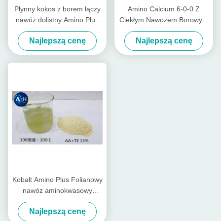
Płynny kokos z borem łączy
Amino Calcium 6-0-0 Z
nawóz dolistny Amino Plus
Ciekłym Nawozem Borowym
na bazie aminokwasów
Do Warzyw W Kolorze
Najlepszą cenę
Najlepszą cenę
żółtym
Kobalt Amino Plus Folianowy
nawóz aminokwasowy
chelatowy do natryskiwania
Najlepszą cenę
dolistnego