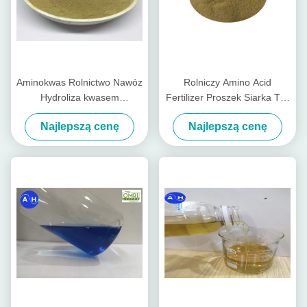
Aminokwas Rolnictwo Nawóz
Rolniczy Amino Acid
Hydroliza kwasem
Fertilizer Proszek Siarka Typ
siarkowym bez chloru dla
Sadzenie Tytoniu
Najlepszą cenę
Najlepszą cenę
roślin Tabacco