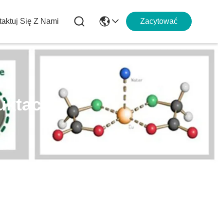
aktuj Się Z Nami
Zacytować
uktach