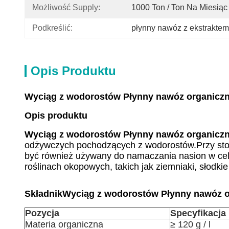
Możliwość Supply:
1000 Ton / Ton Na Miesiąc
Podkreślić:
płynny nawóz z ekstrakte
Opis Produktu
Wyciąg z wodorostów Płynny nawóz organicz
Opis produktu
Wyciąg z wodorostów Płynny nawóz organicz
odżywczych pochodzących z wodorostów.Przy stoso
być również używany do namaczania nasion w celu
roślinach okopowych, takich jak ziemniaki, słodkie
Składnik
Wyciąg z wodorostów Płynny nawóz o
Pozycja
Specyfikacja
Materia organiczna
≥ 120 g / l