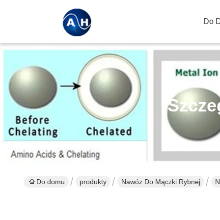
Do 
Szcze
Do domu
produkty
Nawóz Do Mączki Rybnej
N