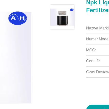
Npk Liq
Fertiliz
Nazwa Marki
Numer Model
MOQ:
Cena £:
Czas Dostaw