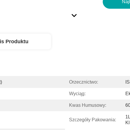
Naj
is Produktu
)
Orzecznictwo:
I
Wyciąg:
E
Kwas Humusowy:
60
1L
Szczegóły Pakowania:
Kl