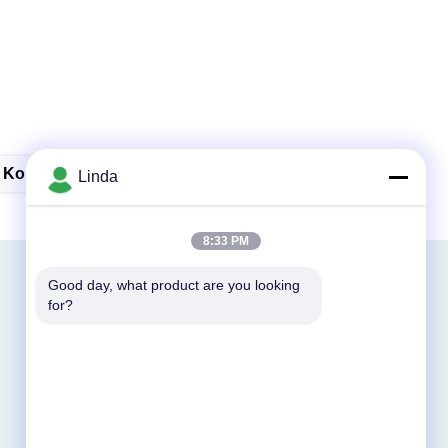
 Koncentrat Nawozu Z Wodorostów
Linda
8:33 PM
Good day, what product are you looking 
for?