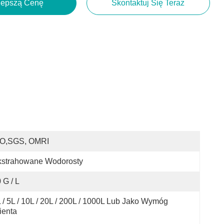
lepszą Cenę
Skontaktuj Się Teraz
SO,SGS, OMRI
kstrahowane Wodorosty
 G / L
 / 5L / 10L / 20L / 200L / 1000L Lub Jako Wymóg 
ienta