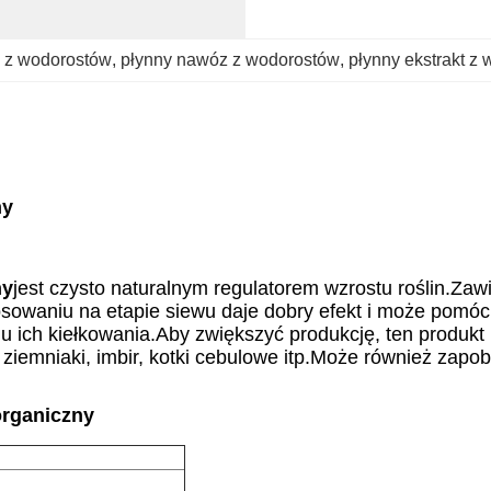
m z wodorostów
, 
płynny nawóz z wodorostów
, 
płynny ekstrakt z 
ny
ny
jest czysto naturalnym regulatorem wzrostu roślin.Zawi
waniu na etapie siewu daje dobry efekt i może pomóc r
 ich kiełkowania.Aby zwiększyć produkcję, ten produkt
 ziemniaki, imbir, kotki cebulowe itp.Może również zapob
rganiczny