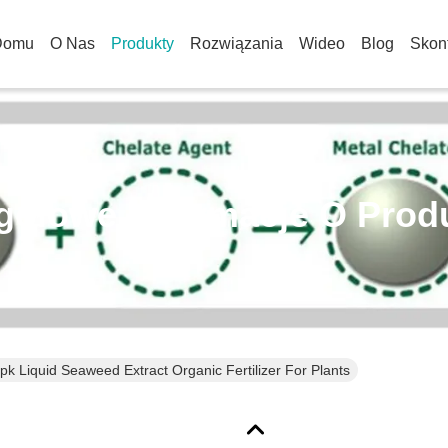
Domu
O Nas
Produkty
Rozwiązania
Wideo
Blog
Skont
gółowe Informacje O Prod
pk Liquid Seaweed Extract Organic Fertilizer For Plants