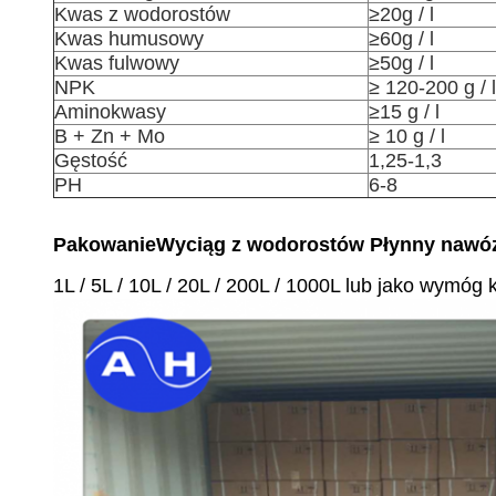
Kwas z wodorostów
≥20g / l
Kwas humusowy
≥60g / l
Kwas fulwowy
≥50g / l
NPK
≥ 120-200 g / l
Aminokwasy
≥15 g / l
B + Zn + Mo
≥ 10 g / l
Gęstość
1,25-1,3
PH
6-8
Pakowanie
Wyciąg z wodorostów Płynny nawóz
1L / 5L / 10L / 20L / 200L / 1000L lub jako wymóg k