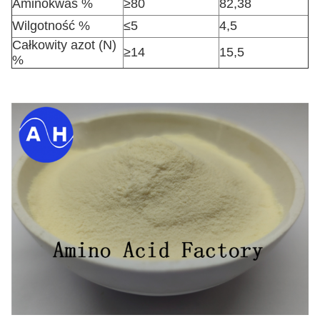
Aminokwas %
≥80
82,38
Wilgotność %
≤5
4,5
Całkowity azot (N)
≥14
15,5
%