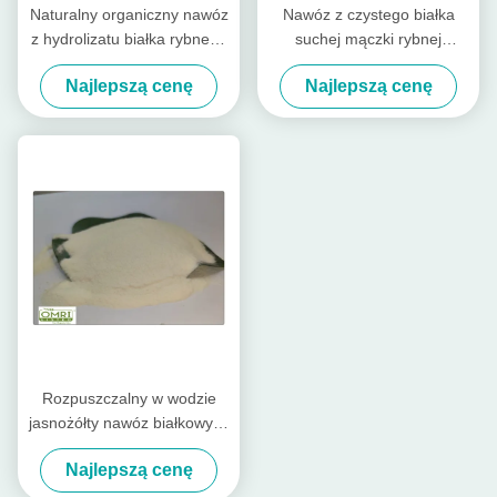
Naturalny organiczny nawóz
Nawóz z czystego białka
z hydrolizatu białka rybnego
suchej mączki rybnej
w proszku
ekstrahowany z hydrolizatu
Najlepszą cenę
Najlepszą cenę
ryb dorsza
Rozpuszczalny w wodzie
jasnożółty nawóz białkowy w
proszku z 80%
Najlepszą cenę
aminokwasów