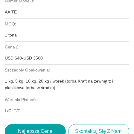
Numer Modelu:
AA TE
MOQ:
1 tona
Cena £:
USD 640-USD 3500
Szczegóły Opakowania:
1 kg, 5 kg, 10 kg, 20 kg / worek (torba Kraft na zewnątrz i
plastikowa torba w środku)
Warunki Płatności:
L/C, T/T
Najlepszą Cenę
Skontaktuj Się Z Nami