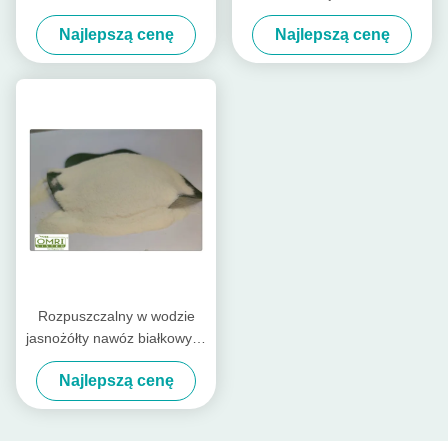
w proszku
ekstrahowany z hydrolizatu
Najlepszą cenę
Najlepszą cenę
ryb dorsza
Rozpuszczalny w wodzie
jasnożółty nawóz białkowy w
proszku z 80%
Najlepszą cenę
aminokwasów