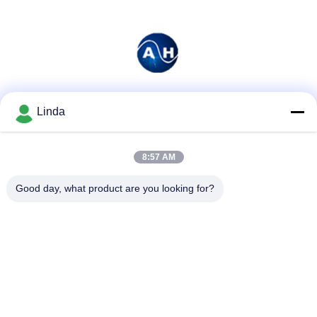
Media społecznościowe
Linda
8:57 AM
Szybki kontakt
Good day, what product are you looking for?
Tel.
86-136-99415698
Wiadomość elektroniczna
cdaohe88@aliyun.com
Adres
4-502, No.8 Yingbin avenue, Jinniu District, Chengdu,