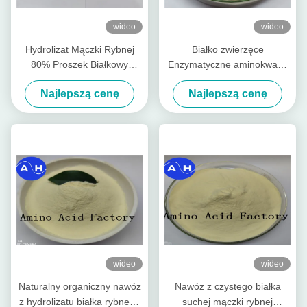
wideo
wideo
Hydrolizat Mączki Rybnej
Białko zwierzęce
80% Proszek Białkowy
Enzymatyczne aminokwasy
Wyekstrahowany Z Dorsza
w proszku Azot 14-0-0
Najlepszą cenę
Najlepszą cenę
(15-1-1) Worek 50lb
Rozpuszczalny w wodzie
nawóz
wideo
wideo
Naturalny organiczny nawóz
Nawóz z czystego białka
z hydrolizatu białka rybnego
suchej mączki rybnej