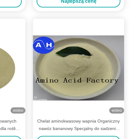
Najlepszą cenę
wideo
wideo
towanych
Chelat aminokwasowy wapnia Organiczny
la roślin
nawóz bananowy Specjalny do sadzenia
e
bananów