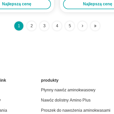
Najlepszą cenę
Najlepszą cenę
1
2
3
4
5
link
produkty
Płynny nawóz aminokwasowy
y
Nawóz dolistny Amino Plus
ania
Proszek do nawożenia aminokwasami