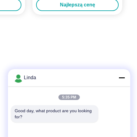
Najlepszą cenę
Linda
Szybki kontakt
5:35 PM
Tel.
Good day, what product are you looking 
for?
86-136-99415698
Wiadomość elektroniczna
cdaohe88@aliyun.com