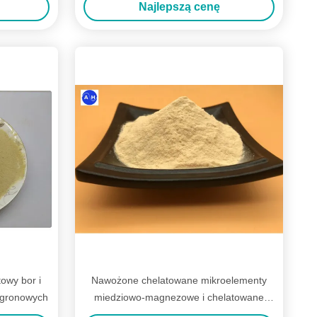
Najlepszą cenę
owy bor i
Nawożone chelatowane mikroelementy
ogronowych
miedziowo-magnezowe i chelatowane
nawozy cynkowe