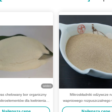
wideo
as chelowany bor organiczny
Mikroskładniki odżywcze 
ikroelementów dla kwitnienia
wapniowego rozpuszczalnego 
kwiatów
borem wapniowym dla ro
Najlepszą cenę
Najlepszą cenę