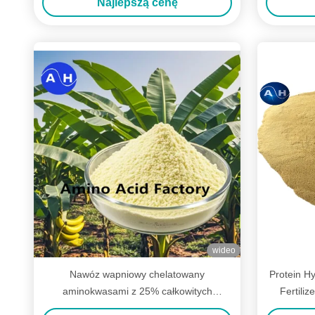
Najlepszą cenę
wideo
Nawóz wapniowy chelatowany
Protein Hy
aminokwasami z 25% całkowitych
Fertiliz
aminokwasów i 100% rozpuszczalnością w