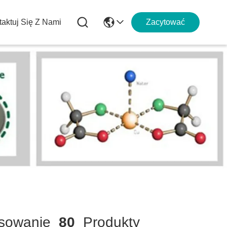
aktuj Się Z Nami
Zacytować
sowanie
80
Produkty