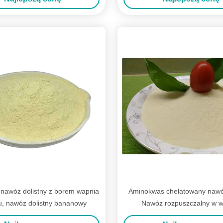
nawóz dolistny z borem wapnia
Aminokwas chelatowany naw
u, nawóz dolistny bananowy
Nawóz rozpuszczalny w w
magnezowo-cynkow