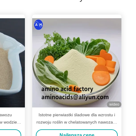
wideo
nawozu
Istotne pierwiastki śladowe dla wzrostu i
w wodzie z
rozwoju roślin w chelatowanych nawozach
ślin
mikroelementów
Najlepszą cenę