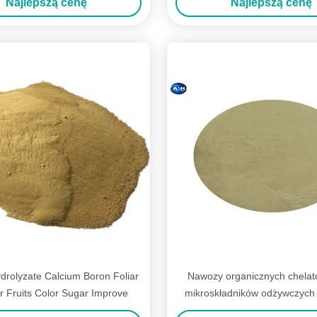
Najlepszą cenę
Najlepszą cenę
drolyzate Calcium Boron Foliar
Nawozy organicznych chela
er Fruits Color Sugar Improve
mikroskładników odżywczych d
Gatunki notyfikowan