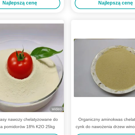
Najlepszą cenę
Najlepszą cenę
wideo
asy nawozy chelatyzowane do
Organiczny aminokwas chelat
ia pomidorów 18% K2O 25kg
cynk do nawożenia drzew win