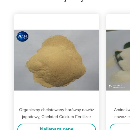
Organiczny chelatowany borówny nawóz
Aminokw
jagodowy, Chelated Calcium Fertilizer
nawoz m
Najlepszą cenę