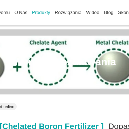
Domu
O Nas
Produkty
Rozwiązania
Wideo
Blog
Skont
Wynik Wyszukiwania
nt online
chelated Boron Fertilizer ]
Dopa