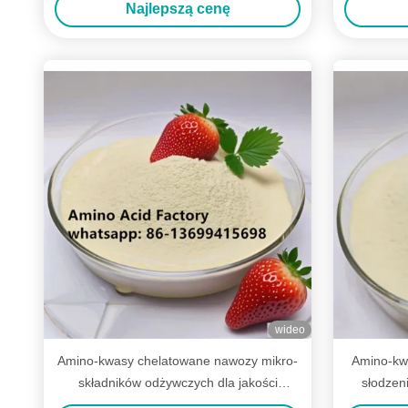
Najlepszą cenę
wodzie dla plantacji bananów w celu
poprawy zawiązywania owoców i
transportu składników odżywczych
wideo
Amino-kwasy chelatowane nawozy mikro-
Amino-kw
składników odżywczych dla jakości
słodzen
owoców